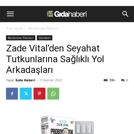
Ana Sayfa
Beslenme Fikirleri
Beslenme Fikirleri
Gündem
Zade Vital’den Seyahat
Tutkunlarına Sağlıklı Yol
Arkadaşları
Yazar
Gıda Haberi
-
7 Haziran 2022
396
0