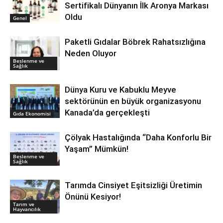
Sertifikalı Dünyanın İlk Aronya Markası
Oldu
Genel
Paketli Gıdalar Böbrek Rahatsızlığına
Neden Oluyor
Beslenme ve
Sağlık
Dünya Kuru ve Kabuklu Meyve
sektörünün en büyük organizasyonu
Kanada’da gerçekleşti
Gıda Ekonomisi
Çölyak Hastalığında “Daha Konforlu Bir
Yaşam” Mümkün!
Beslenme ve
Sağlık
Tarımda Cinsiyet Eşitsizliği Üretimin
Önünü Kesiyor!
Tarım ve
Hayvancılık