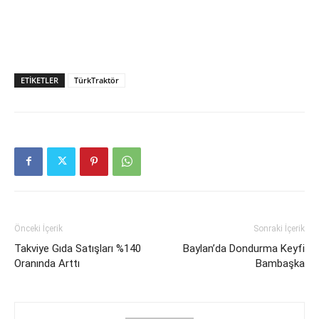
ETIKETLER
TürkTraktör
Önceki İçerik
Sonraki İçerik
Takviye Gıda Satışları %140
Baylan’da Dondurma Keyfi
Oranında Arttı
Bambaşka