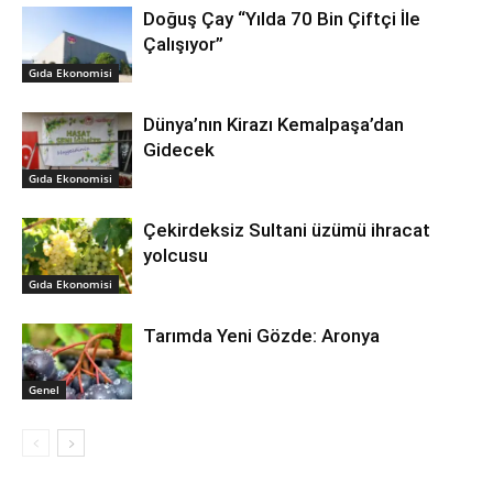
Doğuş Çay “Yılda 70 Bin Çiftçi İle
Çalışıyor”
Gıda Ekonomisi
Dünya’nın Kirazı Kemalpaşa’dan
Gidecek
Gıda Ekonomisi
Çekirdeksiz Sultani üzümü ihracat
yolcusu
Gıda Ekonomisi
Tarımda Yeni Gözde: Aronya
Genel