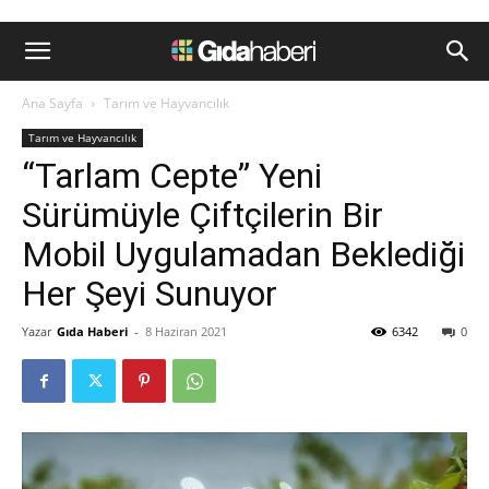
Ana Sayfa
Tarım ve Hayvancılık
Tarım ve Hayvancılık
“Tarlam Cepte” Yeni
Sürümüyle Çiftçilerin Bir
Mobil Uygulamadan Beklediği
Her Şeyi Sunuyor
Yazar
Gıda Haberi
-
8 Haziran 2021
6342
0