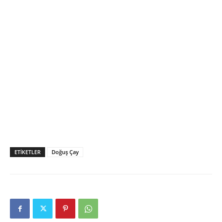
ETIKETLER
Doğuş Çay