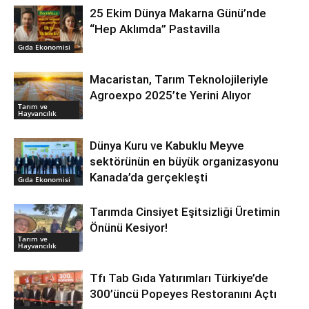
25 Ekim Dünya Makarna Günü’nde
“Hep Aklımda” Pastavilla
Gıda Ekonomisi
Macaristan, Tarım Teknolojileriyle
Agroexpo 2025’te Yerini Alıyor
Tarım ve
Hayvancılık
Dünya Kuru ve Kabuklu Meyve
sektörünün en büyük organizasyonu
Kanada’da gerçekleşti
Gıda Ekonomisi
Tarımda Cinsiyet Eşitsizliği Üretimin
Önünü Kesiyor!
Tarım ve
Hayvancılık
Tfı Tab Gıda Yatırımları Türkiye’de
300’üncü Popeyes Restoranını Açtı