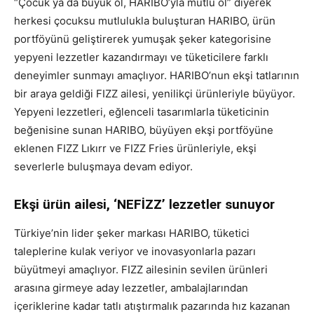
“Çocuk ya da büyük ol, HARIBO’yla mutlu ol” diyerek
herkesi çocuksu mutlulukla buluşturan HARIBO, ürün
portföyünü geliştirerek yumuşak şeker kategorisine
yepyeni lezzetler kazandırmayı ve tüketicilere farklı
deneyimler sunmayı amaçlıyor. HARIBO’nun ekşi tatlarının
bir araya geldiği FIZZ ailesi, yenilikçi ürünleriyle büyüyor.
Yepyeni lezzetleri, eğlenceli tasarımlarla tüketicinin
beğenisine sunan HARIBO, büyüyen ekşi portföyüne
eklenen FIZZ Lıkırr ve FIZZ Fries ürünleriyle, ekşi
severlerle buluşmaya devam ediyor.
Ekşi ürün ailesi, ‘NEFİZZ’ lezzetler sunuyor
Türkiye’nin lider şeker markası HARIBO, tüketici
taleplerine kulak veriyor ve inovasyonlarla pazarı
büyütmeyi amaçlıyor. FIZZ ailesinin sevilen ürünleri
arasına girmeye aday lezzetler, ambalajlarından
içeriklerine kadar tatlı atıştırmalık pazarında hız kazanan