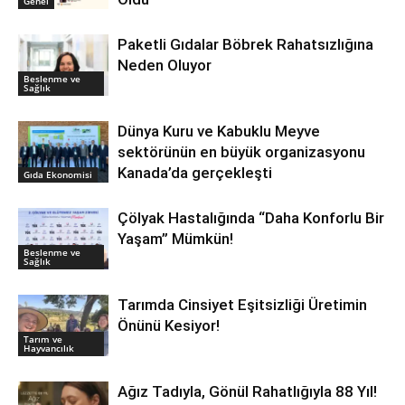
Genel
Paketli Gıdalar Böbrek Rahatsızlığına
Neden Oluyor
Beslenme ve
Sağlık
Dünya Kuru ve Kabuklu Meyve
sektörünün en büyük organizasyonu
Kanada’da gerçekleşti
Gıda Ekonomisi
Çölyak Hastalığında “Daha Konforlu Bir
Yaşam” Mümkün!
Beslenme ve
Sağlık
Tarımda Cinsiyet Eşitsizliği Üretimin
Önünü Kesiyor!
Tarım ve
Hayvancılık
Ağız Tadıyla, Gönül Rahatlığıyla 88 Yıl!