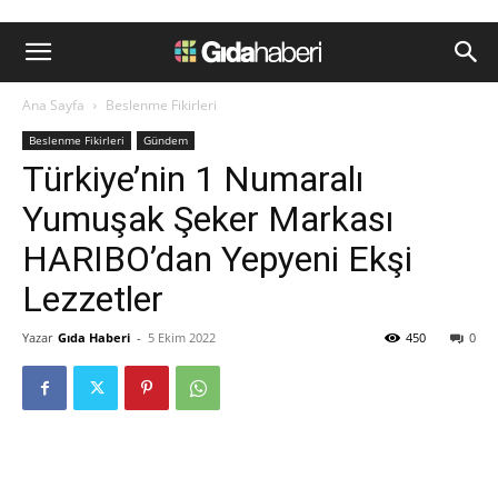
Ana Sayfa
Beslenme Fikirleri
Beslenme Fikirleri
Gündem
Türkiye’nin 1 Numaralı
Yumuşak Şeker Markası
HARIBO’dan Yepyeni Ekşi
Lezzetler
Yazar
Gıda Haberi
-
5 Ekim 2022
450
0