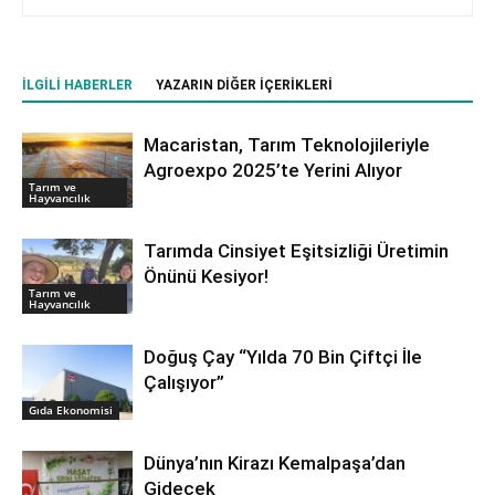
İLGILI HABERLER
YAZARIN DIĞER İÇERIKLERI
Macaristan, Tarım Teknolojileriyle
Agroexpo 2025’te Yerini Alıyor
Tarım ve
Hayvancılık
Tarımda Cinsiyet Eşitsizliği Üretimin
Önünü Kesiyor!
Tarım ve
Hayvancılık
Doğuş Çay “Yılda 70 Bin Çiftçi İle
Çalışıyor”
Gıda Ekonomisi
Dünya’nın Kirazı Kemalpaşa’dan
Gidecek