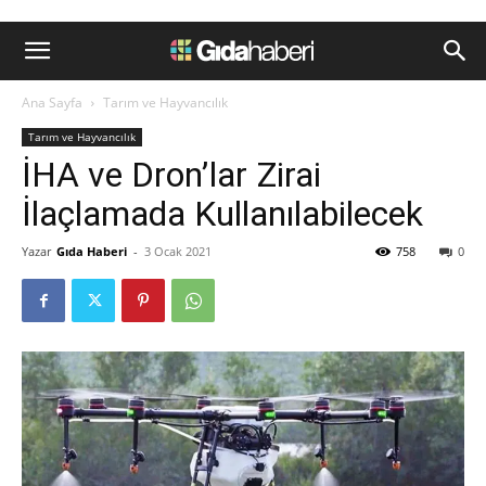
Ana Sayfa
Tarım ve Hayvancılık
Tarım ve Hayvancılık
İHA ve Dron’lar Zirai
İlaçlamada Kullanılabilecek
Yazar
Gıda Haberi
-
3 Ocak 2021
758
0