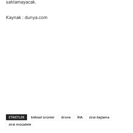
satılamayacak.
Kaynak : dunya.com
ETIKETLER
bitkisel ürünler
drone
İHA
zirai ilaçlama
zirai mücadele