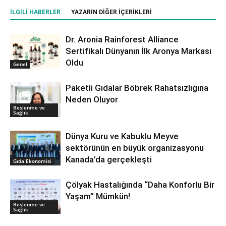
İLGILI HABERLER
YAZARIN DIĞER İÇERIKLERI
Dr. Aronia Rainforest Alliance
Sertifikalı Dünyanın İlk Aronya Markası
Oldu
Genel
Paketli Gıdalar Böbrek Rahatsızlığına
Neden Oluyor
Beslenme ve
Sağlık
Dünya Kuru ve Kabuklu Meyve
sektörünün en büyük organizasyonu
Kanada’da gerçekleşti
Gıda Ekonomisi
Çölyak Hastalığında “Daha Konforlu Bir
Yaşam” Mümkün!
Beslenme ve
Sağlık