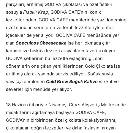
parçaları, eritilmiş GODIVA çikolatası ve özel fıstıklı
sosuyla
Fıstıklı Krep
, GODIVA CAFE’nin ikonik
lezzetlerinden. GODIVA CAFE menülerinde yaz dönemine
özel sunulan serinleten ve ferah lezzetleriyle enfes
içecekler de yer alıyor. GODIVA CAFE menüsünde yer
alan
Speculoos Cheesecake
ise her lokmada çıtır
karamelize bisküvi lezzeti arayanların favorisi oluyor.
GODIVA şeflerinin bu lezzetle eşleştirdiği, son
dönemlerin öne çıkan yeniliklerinden Gold Çikolata ise
eritilmiş olarak yanında servis ediliyor. Soğuk suyla
yavaşça demlenen
Cold Brew Soğuk
Kahve
ise
kahve
severler için menüde yer alıyor.
18 Haziran itibariyle Nişantaşı City’s Alışveriş Merkezinde
misafirlerini ağırlamaya başlayan GODIVA CAFE,
GODIVA’nın birbirinden özel çikolata koleksiyonlarını,
çikolatadan doğan lezzetleri ve daha fazlasını arayan