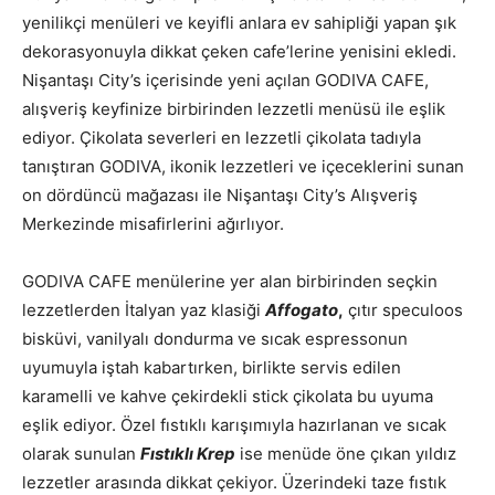
yenilikçi menüleri ve keyifli anlara ev sahipliği yapan şık
dekorasyonuyla dikkat çeken cafe’lerine yenisini ekledi.
Nişantaşı City’s içerisinde yeni açılan GODIVA CAFE,
alışveriş keyfinize birbirinden lezzetli menüsü ile eşlik
ediyor. Çikolata severleri en lezzetli çikolata tadıyla
tanıştıran GODIVA, ikonik lezzetleri ve içeceklerini sunan
on dördüncü mağazası ile Nişantaşı City’s Alışveriş
Merkezinde misafirlerini ağırlıyor.
GODIVA CAFE menülerine yer alan birbirinden seçkin
lezzetlerden İtalyan yaz klasiği
Affogato
,
çıtır speculoos
bisküvi, vanilyalı dondurma ve sıcak espressonun
uyumuyla iştah kabartırken, birlikte servis edilen
karamelli ve kahve çekirdekli stick çikolata bu uyuma
eşlik ediyor. Özel fıstıklı karışımıyla hazırlanan ve sıcak
olarak sunulan
Fıstıklı Krep
ise menüde öne çıkan yıldız
lezzetler arasında dikkat çekiyor. Üzerindeki taze fıstık