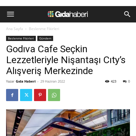
Ana Sayfa
Beslenme Fikirleri
Beslenme Fikirleri
Gündem
Godıva Cafe Seçkin
Lezzetleriyle Nişantaşı Cıty’s
Alışveriş Merkezinde
Yazar
Gıda Haberi
-
29 Haziran 2022
423
0