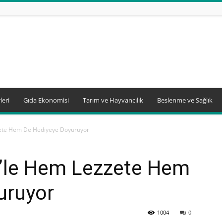
leri
Gıda Ekonomisi
Tarım ve Hayvancılık
Beslenme ve Sağlık
zete Hem De Hediyeye Doyuruyor
t’le Hem Lezzete Hem
uruyor
1004
0