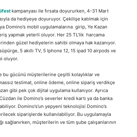
jifest
kampanyası ile fırsata doyururken, 4-31 Mart
sıyla da hediyeye doyuruyor. Çekilişe katılmak için
ya Domino’s mobil uygulamalarına girip, Ye Kazan
riş yapmak yeterli oluyor. Her 25 TL’lik harcama
irinden güzel hediyelerin sahibi olmaya hak kazanıyor.
süpürge, 5 akıllı TV, 5 Iphone 12, 15 ipad 10 airpods ve
i oluyor.
e bu gücünü müşterilerine çeşitli kolaylıklar ve
massız teslimat, online ödeme, online sipariş verdikçe
an gibi pek çok dijital uygulama kullanıyor. Ayrıca
Cüzdan ile Domino’s severler kredi kartı ya da banka
pabiliyor. Domino’s’un yepyeni teknolojisi Domino’s
lecek siparişlerde kullanılabiliyor. Bu uygulamayla
ı sağlanırken, müşterilerin ve tüm şube çalışanlarının