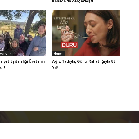
Kanada’da gerçekleşti
vancılık
Genel
iyet Eşitsizliği Üretimin
Ağız Tadıyla, Gönül Rahatlığıyla 88
or!
Yıl!