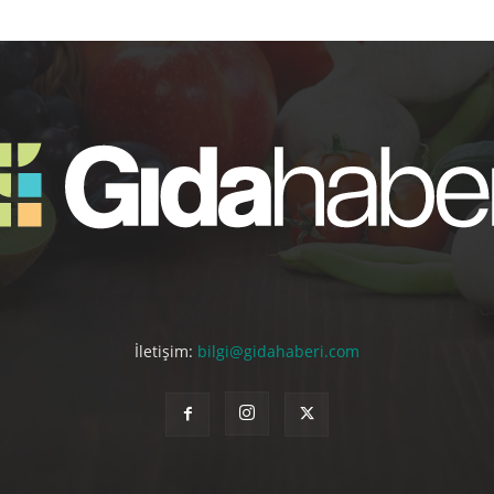
İletişim:
bilgi@gidahaberi.com