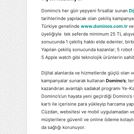
Domino’s her gün yepyeni fırsatlar sunan
Di
tarihlerinde yapılacak olan çekiliş kampanya
Türkiye genelinde
www.dominos.com.tr
ve
üyeliğiyle tek seferde minimum 25 TL alışve
sonucunda 1 çekiliş hakkı elde edenler, birb
Yapılan çekiliş sonucunda kazanlar; 5 robot 
5 Apple watch gibi teknolojik ürünlerin sahib
Dijital alanlarda ve hizmetlerde güçlü olan v
kampanyalar sunarak kullanan
Domino’s
; te
kazandıran avantajlı sadakat programı Ye-Kaz
Domino’s’un hayata yeni geçirdiği Domino’s 
kartı ile içerisine para yükleyip harcama ya
Cüzdan, websitesi ve mobil uygulamadan veri
müşterilere güvenli ve online ödeme kolaylığ
da sağlığı korunuyor.