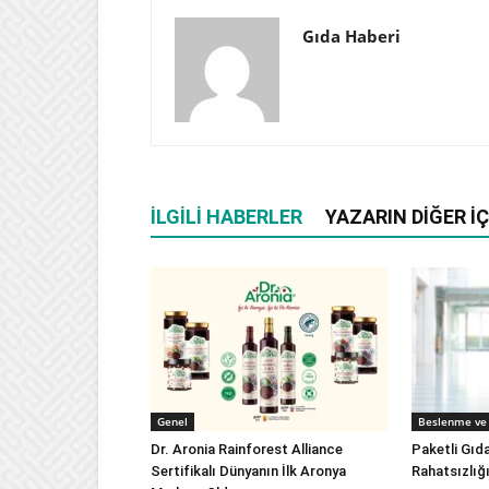
Gıda Haberi
İLGILI HABERLER
YAZARIN DIĞER İÇ
Genel
Beslenme ve 
Dr. Aronia Rainforest Alliance
Paketli Gıd
Sertifikalı Dünyanın İlk Aronya
Rahatsızlığ