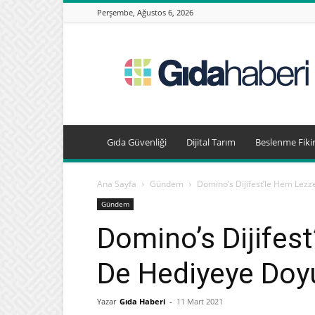
Perşembe, Ağustos 6, 2026
Gıda
Haberleri,
Beslenme
Haberleri
Gıda Güvenliği
Dijital Tarım
Beslenme Fikir
Ana Sayfa
Gündem
Domino’s Dijifest’le Hem Lez
Gündem
Domino’s Dijifes
De Hediyeye Doy
Yazar
Gıda Haberi
-
11 Mart 2021