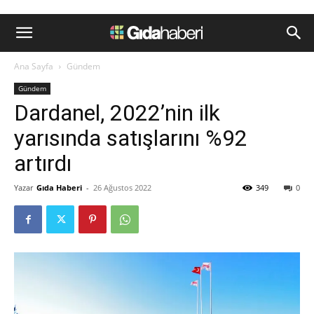
Ana Sayfa
Gündem
Gündem
Dardanel, 2022’nin ilk
yarısında satışlarını %92
artırdı
Yazar
Gıda Haberi
-
26 Ağustos 2022
349
0