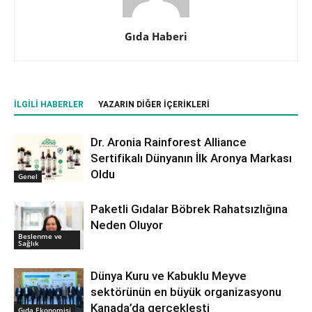
Gıda Haberi
İLGILI HABERLER
YAZARIN DIĞER İÇERIKLERI
Dr. Aronia Rainforest Alliance
Sertifikalı Dünyanın İlk Aronya Markası
Oldu
Genel
Paketli Gıdalar Böbrek Rahatsızlığına
Neden Oluyor
Beslenme ve
Sağlık
Dünya Kuru ve Kabuklu Meyve
sektörünün en büyük organizasyonu
Kanada’da gerçekleşti
Gıda Ekonomisi