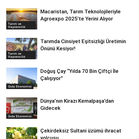
Macaristan, Tarım Teknolojileriyle
Agroexpo 2025’te Yerini Alıyor
Tarım ve
Hayvancılık
Tarımda Cinsiyet Eşitsizliği Üretimin
Önünü Kesiyor!
Tarım ve
Hayvancılık
Doğuş Çay “Yılda 70 Bin Çiftçi İle
Çalışıyor”
Gıda Ekonomisi
Dünya’nın Kirazı Kemalpaşa’dan
Gidecek
Gıda Ekonomisi
Çekirdeksiz Sultani üzümü ihracat
yolcusu