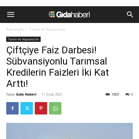
Ana Sayfa
Tarım ve Hayvancılık
Tarım ve Hayvancılık
Çiftçiye Faiz Darbesi!
Sübvansiyonlu Tarımsal
Kredilerin Faizleri İki Kat
Arttı!
Yazar
Gıda Haberi
-
11 Ocak 2021
1003
0