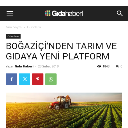
Ana Sayfa
Gündem
Gündem
BOĞAZİÇİ’NDEN TARIM VE
GIDAYA YENİ PLATFORM
Yazar
Gıda Haberi
-
28 Şubat 2018
1848
0