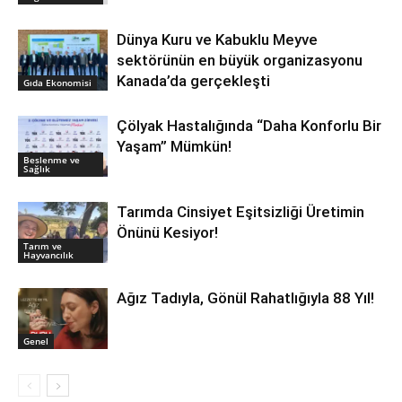
Dünya Kuru ve Kabuklu Meyve
sektörünün en büyük organizasyonu
Kanada’da gerçekleşti
Gıda Ekonomisi
Çölyak Hastalığında “Daha Konforlu Bir
Yaşam” Mümkün!
Beslenme ve
Sağlık
Tarımda Cinsiyet Eşitsizliği Üretimin
Önünü Kesiyor!
Tarım ve
Hayvancılık
Ağız Tadıyla, Gönül Rahatlığıyla 88 Yıl!
Genel