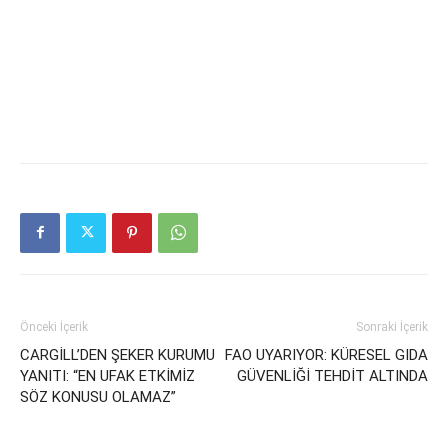
Önceki İçerik
Sonraki İçerik
CARGİLL’DEN ŞEKER KURUMU
FAO UYARIYOR: KÜRESEL GIDA
YANITI: “EN UFAK ETKİMİZ
GÜVENLİĞİ TEHDİT ALTINDA
SÖZ KONUSU OLAMAZ”