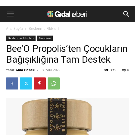
Ana Sayfa
Beslenme Fikirleri
Beslenme Fikirleri
Gündem
Bee’O Propolis’ten Çocukların
Bağışıklığına Tam Destek
Yazar
Gıda Haberi
-
13 Eylül 2022
393
0