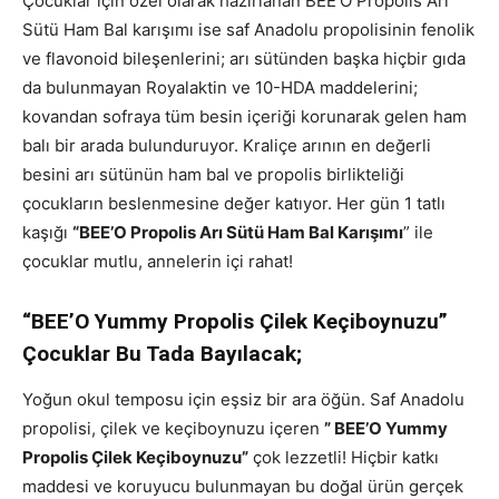
Çocuklar için özel olarak hazırlanan BEE’O Propolis Arı
Sütü Ham Bal karışımı ise saf Anadolu propolisinin fenolik
ve flavonoid bileşenlerini; arı sütünden başka hiçbir gıda
da bulunmayan Royalaktin ve 10-HDA maddelerini;
kovandan sofraya tüm besin içeriği korunarak gelen ham
balı bir arada bulunduruyor. Kraliçe arının en değerli
besini arı sütünün ham bal ve propolis birlikteliği
çocukların beslenmesine değer katıyor. Her gün 1 tatlı
kaşığı
“BEE’O Propolis Arı Sütü Ham Bal Karışımı
” ile
çocuklar mutlu, annelerin içi rahat!
“BEE’O Yummy Propolis Çilek Keçiboynuzu”
Çocuklar Bu Tada Bayılacak;
Yoğun okul temposu için eşsiz bir ara öğün. Saf Anadolu
propolisi, çilek ve keçiboynuzu içeren
” BEE’O Yummy
Propolis Çilek Keçiboynuzu”
çok lezzetli! Hiçbir katkı
maddesi ve koruyucu bulunmayan bu doğal ürün gerçek