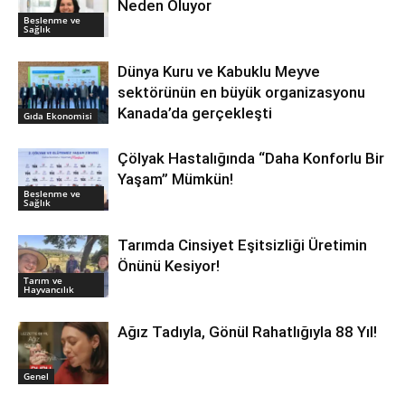
Neden Oluyor
Beslenme ve
Sağlık
Dünya Kuru ve Kabuklu Meyve
sektörünün en büyük organizasyonu
Kanada’da gerçekleşti
Gıda Ekonomisi
Çölyak Hastalığında “Daha Konforlu Bir
Yaşam” Mümkün!
Beslenme ve
Sağlık
Tarımda Cinsiyet Eşitsizliği Üretimin
Önünü Kesiyor!
Tarım ve
Hayvancılık
Ağız Tadıyla, Gönül Rahatlığıyla 88 Yıl!
Genel