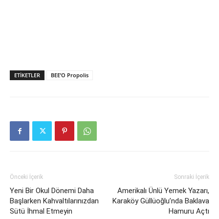
ETIKETLER
BEE’O Propolis
Önceki İçerik
Sonraki İçerik
Yeni Bir Okul Dönemi Daha
Amerikalı Ünlü Yemek Yazarı,
Başlarken Kahvaltılarınızdan
Karaköy Güllüoğlu’nda Baklava
Sütü İhmal Etmeyin
Hamuru Açtı