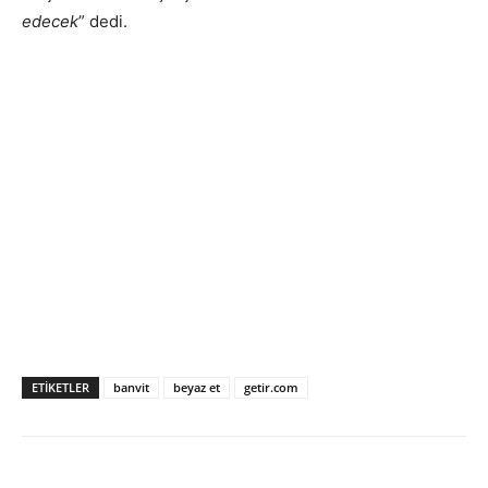
edecek
” dedi.
ETIKETLER
banvit
beyaz et
getir.com