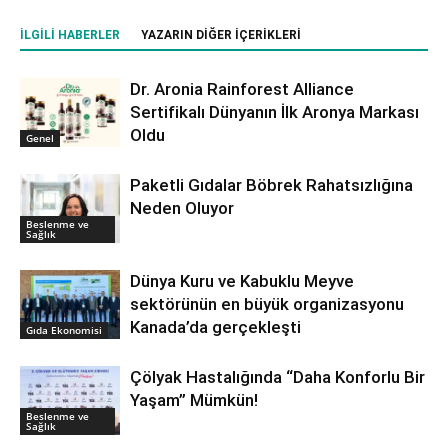
İLGILI HABERLER
YAZARIN DIĞER İÇERIKLERI
Dr. Aronia Rainforest Alliance
Sertifikalı Dünyanın İlk Aronya Markası
Oldu
Genel
Paketli Gıdalar Böbrek Rahatsızlığına
Neden Oluyor
Beslenme ve
Sağlık
Dünya Kuru ve Kabuklu Meyve
sektörünün en büyük organizasyonu
Kanada’da gerçekleşti
Gıda Ekonomisi
Çölyak Hastalığında “Daha Konforlu Bir
Yaşam” Mümkün!
Beslenme ve
Sağlık