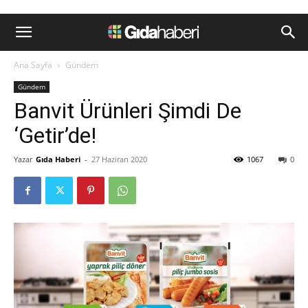
Ana Sayfa
Gündem
Gündem
Banvit Ürünleri Şimdi De
‘Getir’de!
Yazar
Gıda Haberi
-
27 Haziran 2020
1067
0