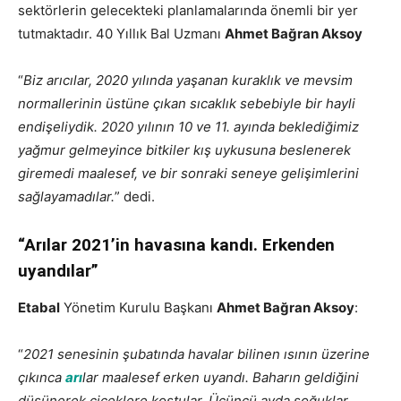
sektörlerin gelecekteki planlamalarında önemli bir yer
tutmaktadır. 40 Yıllık Bal Uzmanı
Ahmet Bağran Aksoy
“
Biz arıcılar, 2020 yılında yaşanan kuraklık ve mevsim
normallerinin üstüne çıkan sıcaklık sebebiyle bir hayli
endişeliydik. 2020 yılının 10 ve 11. ayında beklediğimiz
yağmur gelmeyince bitkiler kış uykusuna beslenerek
giremedi maalesef, ve bir sonraki seneye gelişimlerini
sağlayamadılar.
” dedi.
“Arılar 2021’in havasına kandı. Erkenden
uyandılar”
Etabal
Yönetim Kurulu Başkanı
Ahmet Bağran Aksoy
:
“
2021 senesinin şubatında havalar bilinen ısının üzerine
çıkınca
arı
lar maalesef erken uyandı. Baharın geldiğini
düşünerek çiçeklere koştular. Üçüncü ayda soğuklar