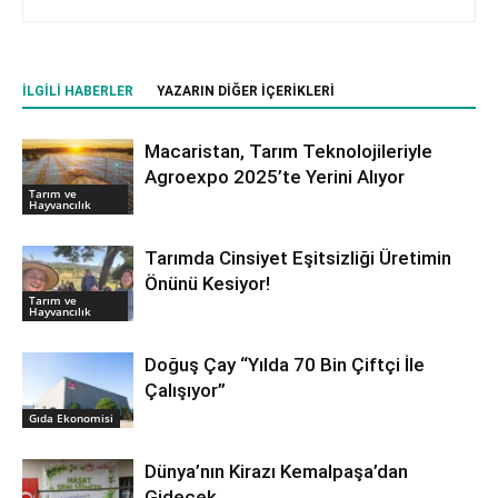
İLGILI HABERLER
YAZARIN DIĞER İÇERIKLERI
Macaristan, Tarım Teknolojileriyle
Agroexpo 2025’te Yerini Alıyor
Tarım ve
Hayvancılık
Tarımda Cinsiyet Eşitsizliği Üretimin
Önünü Kesiyor!
Tarım ve
Hayvancılık
Doğuş Çay “Yılda 70 Bin Çiftçi İle
Çalışıyor”
Gıda Ekonomisi
Dünya’nın Kirazı Kemalpaşa’dan
Gidecek