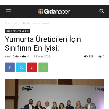
Ana Sayfa
Beslenme ve Sağlık
Beslenme ve Sağlık
Yumurta Üreticileri İçin
Sınıfının En İyisi:
Yazar
Gıda Haberi
-
19 Kasım 2022
921
0