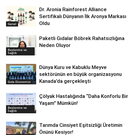
Dr. Aronia Rainforest Alliance
Sertifikalı Dünyanın İlk Aronya Markası
Oldu
Genel
Paketli Gıdalar Böbrek Rahatsızlığına
Neden Oluyor
Beslenme ve
Sağlık
Dünya Kuru ve Kabuklu Meyve
sektörünün en büyük organizasyonu
Kanada’da gerçekleşti
Gıda Ekonomisi
Çölyak Hastalığında “Daha Konforlu Bir
Yaşam” Mümkün!
Beslenme ve
Sağlık
Tarımda Cinsiyet Eşitsizliği Üretimin
Önünü Kesiyor!