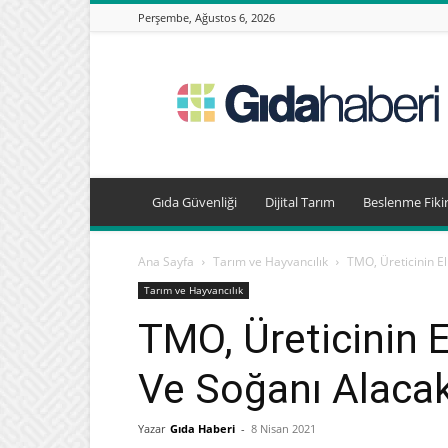
Perşembe, Ağustos 6, 2026
Gıda
Haberleri,
Beslenme
Haberleri
Gıda Güvenliği
Dijital Tarım
Beslenme Fikir
Ana Sayfa
Tarım ve Hayvancılık
TMO, Üreticinin E
Tarım ve Hayvancılık
TMO, Üreticinin 
Ve Soğanı Alaca
Yazar
Gıda Haberi
-
8 Nisan 2021