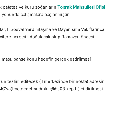
lik patates ve kuru soğanların
Toprak Mahsulleri Ofisi
 yönünde çalışmalara başlanmıştır.
ar, İl Sosyal Yardımlaşma ve Dayanışma Vakıflarınca
eticilere ücretsiz doğulacak olup Ramazan öncesi
anılması, bahse konu hedefin gerçekleştirilmesi
 ürün teslim edilecek (il merkezinde bir nokta) adresin
TMO’ya(tmo.genelmudmluk@hs03.kep.tr) bildirilmesi