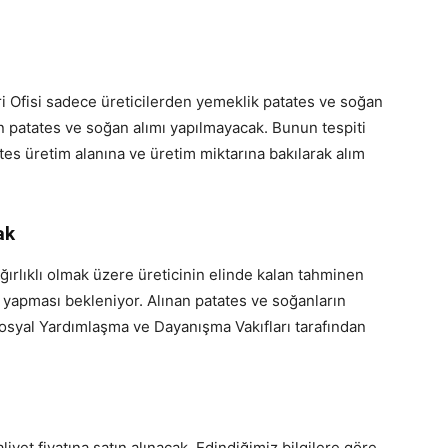
ri Ofisi sadece üreticilerden yemeklik patates ve soğan
n patates ve soğan alımı yapılmayacak. Bunun tespiti
tates üretim alanına ve üretim miktarına bakılarak alım
ak
ırlıklı olmak üzere üreticinin elinde kalan tahminen
 yapması bekleniyor. Alınan patates ve soğanların
İl Sosyal Yardımlaşma ve Dayanışma Vakıfları tarafından
yet fiyatına satın alınacak. Edindiğimiz bilgilere göre