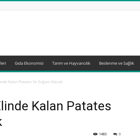
leri
Gıda Ekonomisi
Tarım ve Hayvancılık
Beslenme ve Sağlık
linde Kalan Patates Ve Soğanı Alacak
Elinde Kalan Patates
k
1483
0