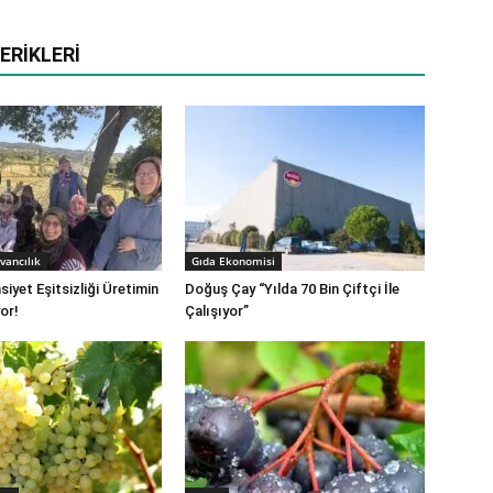
ERIKLERI
vancılık
Gıda Ekonomisi
iyet Eşitsizliği Üretimin
Doğuş Çay “Yılda 70 Bin Çiftçi İle
or!
Çalışıyor”