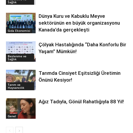
Sağlık
Dünya Kuru ve Kabuklu Meyve
sektörünün en büyük organizasyonu
Kanada’da gerçekleşti
Gıda Ekonomisi
Çölyak Hastalığında “Daha Konforlu Bir
Yaşam” Mümkün!
Beslenme ve
Sağlık
Tarımda Cinsiyet Eşitsizliği Üretimin
Önünü Kesiyor!
Tarım ve
Hayvancılık
Ağız Tadıyla, Gönül Rahatlığıyla 88 Yıl!
Genel