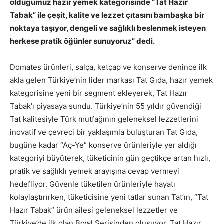
olduğumuz hazır yemek kategorisinde “Tat Hazır
Tabak” ile çeşit, kalite ve lezzet çıtasını bambaşka bir
noktaya taşıyor, dengeli ve sağlıklı beslenmek isteyen
herkese pratik öğünler sunuyoruz” dedi.
Domates ürünleri, salça, ketçap ve konserve denince ilk
akla gelen Türkiye’nin lider markası Tat Gıda, hazır yemek
kategorisine yeni bir segment ekleyerek, Tat Hazır
Tabak’ı piyasaya sundu. Türkiye’nin 55 yıldır güvendiği
Tat kalitesiyle Türk mutfağının geleneksel lezzetlerini
inovatif ve çevreci bir yaklaşımla buluşturan Tat Gıda,
bugüne kadar “Aç-Ye” konserve ürünleriyle yer aldığı
kategoriyi büyüterek, tüketicinin gün geçtikçe artan hızlı,
pratik ve sağlıklı yemek arayışına cevap vermeyi
hedefliyor. Güvenle tüketilen ürünleriyle hayatı
kolaylaştırırken, tüketicisine yeni tatlar sunan Tat’ın, “Tat
Hazır Tabak” ürün ailesi geleneksel lezzetler ve
Türkiye’de ilk olan Bowl Serisinden oluşuyor. Tat Hazır