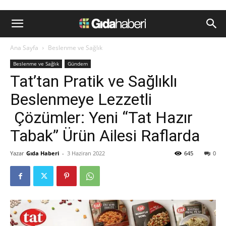
Ana Sayfa
Beslenme ve Sağlık
Beslenme ve Sağlık
Gündem
Tat’tan Pratik ve Sağlıklı
Beslenmeye Lezzetli
Çözümler: Yeni “Tat Hazır
Tabak” Ürün Ailesi Raflarda
Yazar
Gıda Haberi
-
3 Haziran 2022
645
0