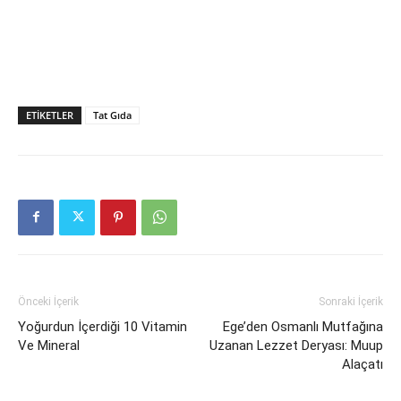
ETIKETLER
Tat Gıda
Önceki İçerik
Sonraki İçerik
Yoğurdun İçerdiği 10 Vitamin
Ege’den Osmanlı Mutfağına
Ve Mineral
Uzanan Lezzet Deryası: Muup
Alaçatı