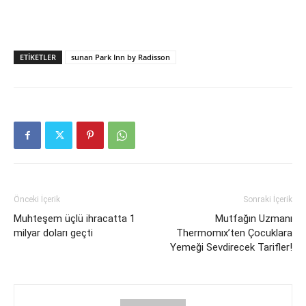
ETIKETLER
sunan Park Inn by Radisson
Önceki İçerik
Sonraki İçerik
Muhteşem üçlü ihracatta 1
Mutfağın Uzmanı
milyar doları geçti
Thermomıx’ten Çocuklara
Yemeği Sevdirecek Tarifler!