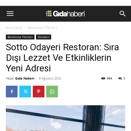
Ana Sayfa
Beslenme Fikirleri
Beslenme Fikirleri
Gündem
Sotto Odayeri Restoran: Sıra
Dışı Lezzet Ve Etkinliklerin
Yeni Adresi
Yazar
Gıda Haberi
-
8 Ağustos 2022
444
0