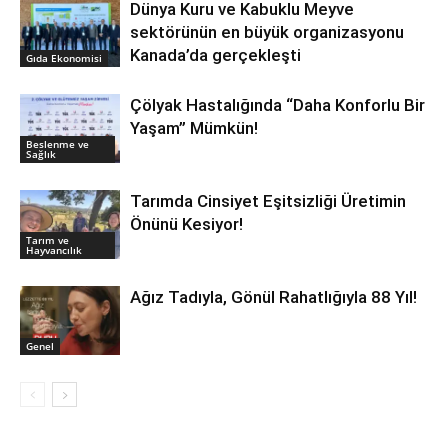
Dünya Kuru ve Kabuklu Meyve
sektörünün en büyük organizasyonu
Kanada’da gerçekleşti
Gıda Ekonomisi
Çölyak Hastalığında “Daha Konforlu Bir
Yaşam” Mümkün!
Beslenme ve
Sağlık
Tarımda Cinsiyet Eşitsizliği Üretimin
Önünü Kesiyor!
Tarım ve
Hayvancılık
Ağız Tadıyla, Gönül Rahatlığıyla 88 Yıl!
Genel