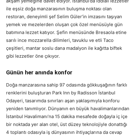
akşam yemeğine davet ediyor. İstanbul’da iddialı lezzetler
ile eşsiz doğa manzarasının buluşma noktası olan
restoran, deneyimli şef Selim Güler’in imzasını taşıyan
yemek ve mezelerden oluşan çok özel menüsüyle gün
batımına lezzet katıyor. Şefin menüsünde Bresaola etine
sarılı ince mozzarella dilimleri, tavuklu ve etli Taco
çeşitleri, mantar soslu dana madalyon ile kağıtta biftek
gibi lezzetler öne çıkıyor.
Günün her anında konfor
Doğa manzarasına sahip 97 odasında gökkuşağının farklı
renklerini buluşturan Park Inn by Radisson İstanbul
Odayeri, tasarımda sınırları aşan yaklaşımıyla konforu
yeniden tanımlıyor. Dünyanın en büyük havalimanlarından
İstanbul Havalimanı’na 15 dakika mesafede doğayla iç içe
bir noktada yer alan otel, üst düzey teknolojiyle donattığı
4 toplantı odasıyla iş dünyasının ihtiyaçlarına da cevap