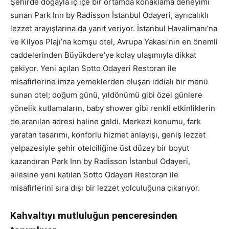
Şehirde doğayla iç içe bir ortamda konaklama deneyimi
sunan Park Inn by Radisson İstanbul Odayeri, ayrıcalıklı
lezzet arayışlarına da yanıt veriyor. İstanbul Havalimanı’na
ve Kilyos Plajı’na komşu otel, Avrupa Yakası’nın en önemli
caddelerinden Büyükdere’ye kolay ulaşımıyla dikkat
çekiyor. Yeni açılan Sotto Odayeri Restoran ile
misafirlerine imza yemeklerden oluşan iddialı bir menü
sunan otel; doğum günü, yıldönümü gibi özel günlere
yönelik kutlamaların, baby shower gibi renkli etkinliklerin
de aranılan adresi haline geldi. Merkezi konumu, fark
yaratan tasarımı, konforlu hizmet anlayışı, geniş lezzet
yelpazesiyle şehir otelciliğine üst düzey bir boyut
kazandıran Park Inn by Radisson İstanbul Odayeri,
ailesine yeni katılan Sotto Odayeri Restoran ile
misafirlerini sıra dışı bir lezzet yolculuğuna çıkarıyor.
Kahvaltıyı mutluluğun penceresinden