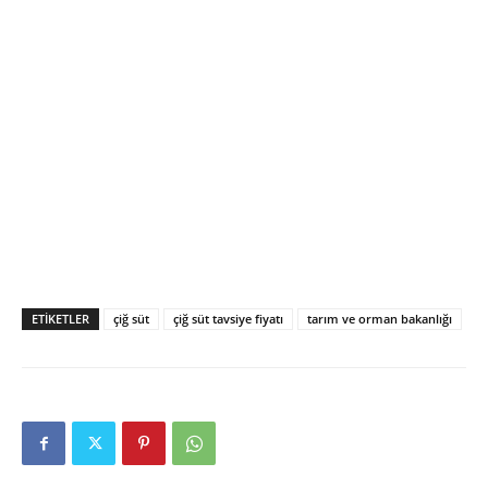
ETIKETLER
çiğ süt
çiğ süt tavsiye fiyatı
tarım ve orman bakanlığı