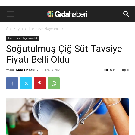
Ana Sayfa
Tarım ve Hayvancılık
Tarım ve Hayvancılık
Soğutulmuş Çiğ Süt Tavsiye
Fiyatı Belli Oldu
Yazar
Gıda Haberi
-
11 Aralık 2020
808
0