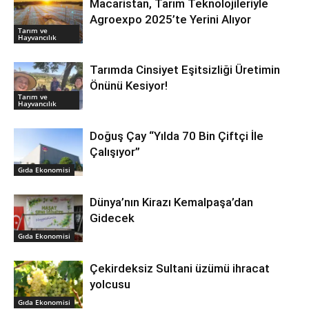
Macaristan, Tarım Teknolojileriyle
Agroexpo 2025’te Yerini Alıyor
Tarım ve
Hayvancılık
Tarımda Cinsiyet Eşitsizliği Üretimin
Önünü Kesiyor!
Tarım ve
Hayvancılık
Doğuş Çay “Yılda 70 Bin Çiftçi İle
Çalışıyor”
Gıda Ekonomisi
Dünya’nın Kirazı Kemalpaşa’dan
Gidecek
Gıda Ekonomisi
Çekirdeksiz Sultani üzümü ihracat
yolcusu
Gıda Ekonomisi