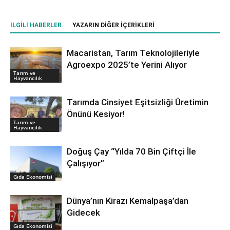
İLGILI HABERLER
YAZARIN DIĞER İÇERIKLERI
Macaristan, Tarım Teknolojileriyle
Agroexpo 2025’te Yerini Alıyor
Tarım ve
Hayvancılık
Tarımda Cinsiyet Eşitsizliği Üretimin
Önünü Kesiyor!
Tarım ve
Hayvancılık
Doğuş Çay “Yılda 70 Bin Çiftçi İle
Çalışıyor”
Gıda Ekonomisi
Dünya’nın Kirazı Kemalpaşa’dan
Gidecek
Gıda Ekonomisi