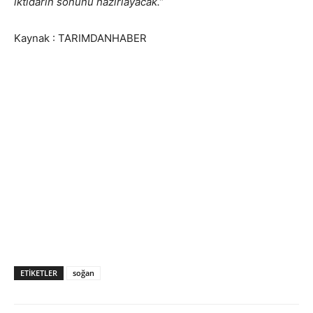
iktidarın sonunu hazırlayacak.”
Kaynak : TARIMDANHABER
ETIKETLER
soğan