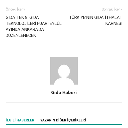
Önceki İçerik
Sonraki İçerik
GIDA TEK 8. GIDA
TÜRKİYE’NİN GIDA İTHALAT
TEKNOLOJİLERİ FUARI EYLÜL
KARNESİ
AYINDA ANKARA’DA
DÜZENLENECEK
Gıda Haberi
İLGILI HABERLER
YAZARIN DIĞER İÇERIKLERI