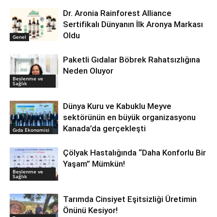
Dr. Aronia Rainforest Alliance
Sertifikalı Dünyanın İlk Aronya Markası
Oldu
Genel
Paketli Gıdalar Böbrek Rahatsızlığına
Neden Oluyor
Beslenme ve
Sağlık
Dünya Kuru ve Kabuklu Meyve
sektörünün en büyük organizasyonu
Kanada’da gerçekleşti
Gıda Ekonomisi
Çölyak Hastalığında “Daha Konforlu Bir
Yaşam” Mümkün!
Beslenme ve
Sağlık
Tarımda Cinsiyet Eşitsizliği Üretimin
Önünü Kesiyor!