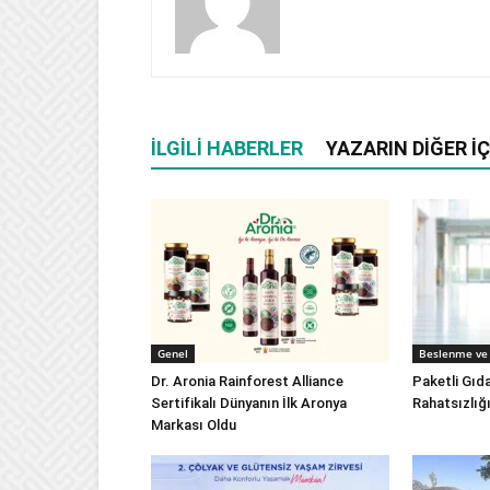
İLGILI HABERLER
YAZARIN DIĞER İÇ
Genel
Beslenme ve 
Dr. Aronia Rainforest Alliance
Paketli Gıd
Sertifikalı Dünyanın İlk Aronya
Rahatsızlığ
Markası Oldu