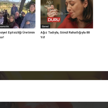
vancılık
Genel
iyet Eşitsizliği Üretimin
Ağız Tadıyla, Gönül Rahatlığıyla 88
or!
Yıl!