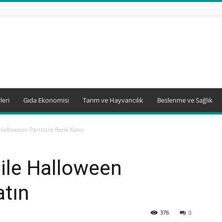
leri
Gıda Ekonomisi
Tarım ve Hayvancılık
Beslenme ve Sağlık
Halloween Partinize Renk Katın
ile Halloween
atın
376
0