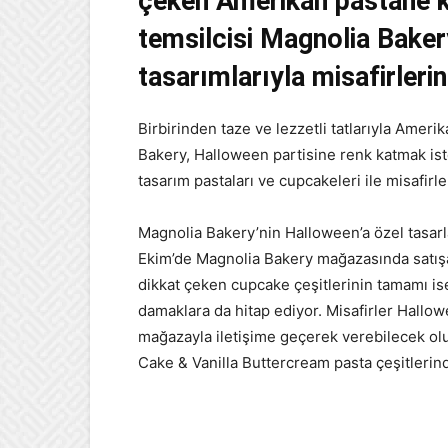
çeken Amerikan pastane k
temsilcisi Magnolia Baker
tasarımlarıyla misafirlerin
Birbirinden taze ve lezzetli tatlarıyla Amer
Bakery, Halloween partisine renk katmak iste
tasarım pastaları ve cupcakeleri ile misafir
Magnolia Bakery’nin Halloween’a özel tasarla
Ekim’de Magnolia Bakery mağazasında satışa
dikkat çeken cupcake çeşitlerinin tamamı is
damaklara da hitap ediyor. Misafirler Hallow
mağazayla iletişime geçerek verebilecek olu
Cake & Vanilla Buttercream pasta çeşitlerind