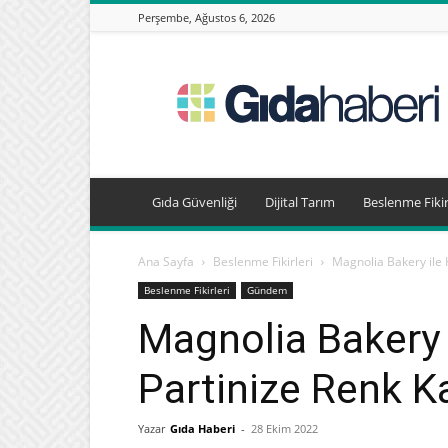
Perşembe, Ağustos 6, 2026
Gıda
Haberleri,
Beslenme
Haberleri
Gıda Güvenliği
Dijital Tarım
Beslenme Fikir
Ana Sayfa
Beslenme Fikirleri
Magnolia Bakery ile 
Beslenme Fikirleri
Gündem
Magnolia Bakery 
Partinize Renk K
Yazar
Gıda Haberi
-
28 Ekim 2022