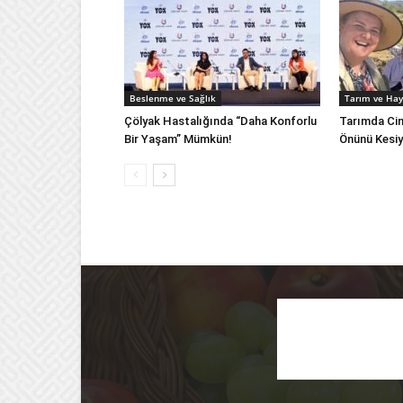
Beslenme ve Sağlık
Tarım ve Hay
Çölyak Hastalığında “Daha Konforlu
Tarımda Cins
Bir Yaşam” Mümkün!
Önünü Kesiy