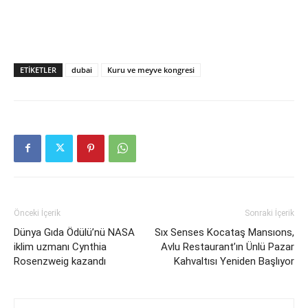
ETIKETLER
dubai
Kuru ve meyve kongresi
Önceki İçerik
Sonraki İçerik
Dünya Gıda Ödülü’nü NASA
Sıx Senses Kocataş Mansıons,
iklim uzmanı Cynthia
Avlu Restaurant’ın Ünlü Pazar
Rosenzweig kazandı
Kahvaltısı Yeniden Başlıyor