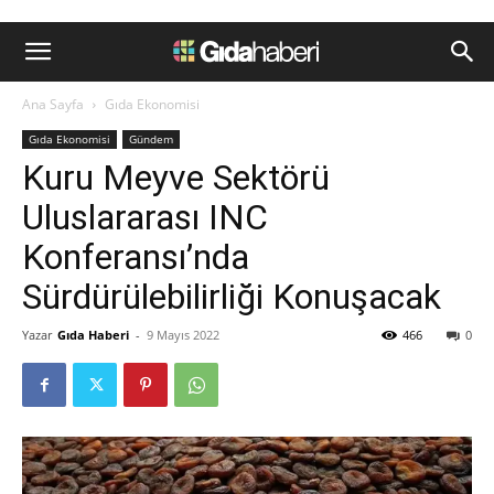
Ana Sayfa
Gıda Ekonomisi
Gıda Ekonomisi
Gündem
Kuru Meyve Sektörü
Uluslararası INC
Konferansı’nda
Sürdürülebilirliği Konuşacak
Yazar
Gıda Haberi
-
9 Mayıs 2022
466
0