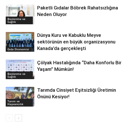
Paketli Gıdalar Böbrek Rahatsızlığına
Neden Oluyor
Beslenme ve
Sağlık
Dünya Kuru ve Kabuklu Meyve
sektörünün en büyük organizasyonu
Kanada’da gerçekleşti
Gıda Ekonomisi
Çölyak Hastalığında “Daha Konforlu Bir
Yaşam” Mümkün!
Beslenme ve
Sağlık
Tarımda Cinsiyet Eşitsizliği Üretimin
Önünü Kesiyor!
Tarım ve
Hayvancılık