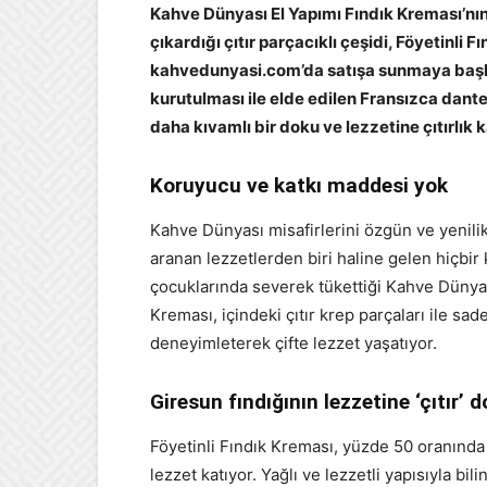
Kahve Dünyası El Yapımı Fındık Kreması’nın
çıkardığı çıtır parçacıklı çeşidi, Föyetinli
kahvedunyasi.com’da satışa sunmaya başladı
kurutulması ile elde edilen Fransızca dantel
daha kıvamlı bir doku ve lezzetine çıtırlık
Koruyucu ve katkı maddesi yok
Kahve Dünyası misafirlerini özgün ve yenili
aranan lezzetlerden biri haline gelen hiçbir
çocuklarında severek tükettiği Kahve Dünyası
Kreması, içindeki çıtır krep parçaları ile 
deneyimleterek çifte lezzet yaşatıyor.
Giresun fındığının lezzetine ‘çıtır’ 
Föyetinli Fındık Kreması, yüzde 50 oranında 
lezzet katıyor. Yağlı ve lezzetli yapısıyla bi