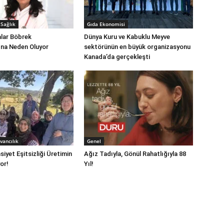
Sağlık
Gıda Ekonomisi
alar Böbrek
Dünya Kuru ve Kabuklu Meyve
ına Neden Oluyor
sektörünün en büyük organizasyonu
Kanada’da gerçekleşti
vancılık
Genel
iyet Eşitsizliği Üretimin
Ağız Tadıyla, Gönül Rahatlığıyla 88
or!
Yıl!