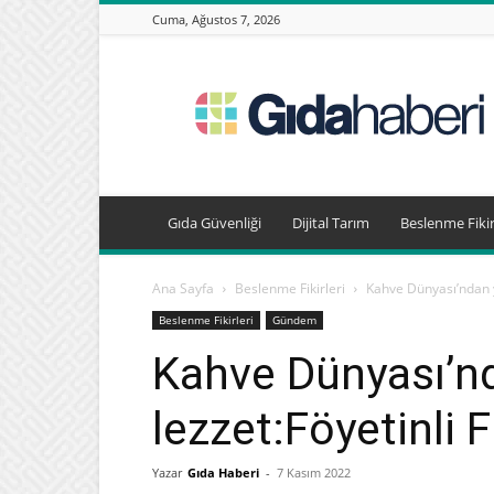
Cuma, Ağustos 7, 2026
Gıda
Haberleri,
Beslenme
Haberleri
Gıda Güvenliği
Dijital Tarım
Beslenme Fikir
Ana Sayfa
Beslenme Fikirleri
Kahve Dünyası’ndan ye
Beslenme Fikirleri
Gündem
Kahve Dünyası’nd
lezzet:Föyetinli 
Yazar
Gıda Haberi
-
7 Kasım 2022