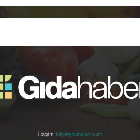
İletişim:
bilgi@gidahaberi.com