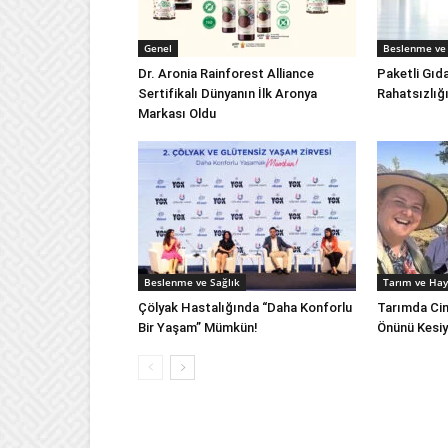
Genel
Beslenme ve 
Dr. Aronia Rainforest Alliance
Paketli Gıd
Sertifikalı Dünyanın İlk Aronya
Rahatsızlığ
Markası Oldu
Beslenme ve Sağlık
Tarım ve Hay
Çölyak Hastalığında “Daha Konforlu
Tarımda Cins
Bir Yaşam” Mümkün!
Önünü Kesiy