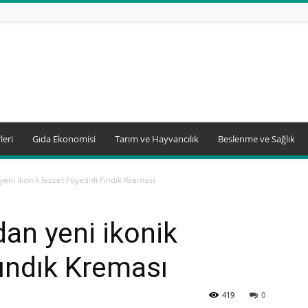
leri
Gıda Ekonomisi
Tarım ve Hayvancılık
Beslenme ve Sağlık
ni ikonik lezzet:Föyetinli Fındık Kreması
an yeni ikonik
Fındık Kreması
419
0