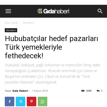
Ana Sayfa
Gündem
Gündem
Hububatçılar hedef pazarları
Türk yemekleriyle
fethedecek!
Hububat, bakliyat, yağlı tohumlar ve mamulleri ihraç eden
Güneydoğulu iş adamları, ihracatı artırmak için Gana ve
Rusya'nın ardından Çin, Cibuti ve Somali'de de "Türk
Lezzetleri Festivali" düzenleyecek.
Yazar
Gıda Haberi
-
1 Kasım 2018
1690
0