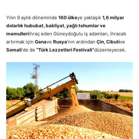
Yılın 9 aylık döneminde
160 ülke
ye yaklaşık
1,6 milyar
dolarlık hububat, bakliyat, yağlı tohumlar ve
mamulleri
ihraç eden Güneydoğulu iş adamları, ihracatı
artırmak için
Gana
ve
Rusya
‘nın ardından
Çin, Cibuti
ve
Somali
‘de de
“Türk Lezzetleri Festivali”
düzenleyecek.