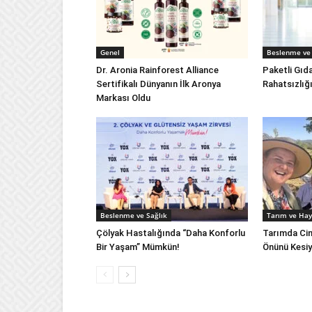
Genel
Beslenme ve 
Dr. Aronia Rainforest Alliance
Paketli Gıd
Sertifikalı Dünyanın İlk Aronya
Rahatsızlığ
Markası Oldu
Beslenme ve Sağlık
Tarım ve Hay
Çölyak Hastalığında “Daha Konforlu
Tarımda Cins
Bir Yaşam” Mümkün!
Önünü Kesiy