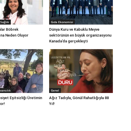
Sağlık
Gıda Ekonomisi
alar Böbrek
Dünya Kuru ve Kabuklu Meyve
ına Neden Oluyor
sektörünün en büyük organizasyonu
Kanada’da gerçekleşti
vancılık
Genel
iyet Eşitsizliği Üretimin
Ağız Tadıyla, Gönül Rahatlığıyla 88
or!
Yıl!