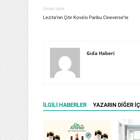
Önceki İçerik
Lezita’nın Çıtır Kova’sı Paribu Cineverse’te
Gıda Haberi
İLGILI HABERLER
YAZARIN DIĞER İÇ