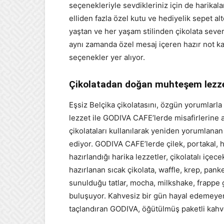
seçenekleriyle sevdikleriniz için de harikala
elliden fazla özel kutu ve hediyelik sepet al
yaştan ve her yaşam stilinden çikolata seve
aynı zamanda özel mesaj içeren hazır not kart
seçenekler yer alıyor.
Çikolatadan doğan muhteşem lezze
Eşsiz Belçika çikolatasını, özgün yorumlarla 
lezzet ile GODIVA CAFE’lerde misafirlerine 
çikolataları kullanılarak yeniden yorumlanan 
ediyor. GODIVA CAFE’lerde çilek, portakal, h
hazırlandığı harika lezzetler, çikolatalı iç
hazırlanan sıcak çikolata, waffle, krep, pan
sunulduğu tatlar, mocha, milkshake, frappe gi
buluşuyor. Kahvesiz bir gün hayal edemeyenle
taçlandıran GODIVA, öğütülmüş paketli kahve