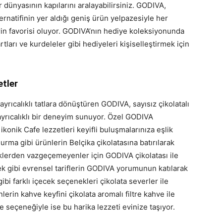
r dünyasının kapılarını aralayabilirsiniz. GODIVA,
ternatifinin yer aldığı geniş ürün yelpazesiyle her
rin favorisi oluyor. GODIVA’nın hediye koleksiyonunda
ları ve kurdeleler gibi hediyeleri kişiselleştirmek için
tler
ayrıcalıklı tatlara dönüştüren GODIVA, sayısız çikolatalı
ayrıcalıklı bir deneyim sunuyor. Özel GODIVA
ikonik Cafe lezzetleri keyifli buluşmalarınıza eşlik
urma gibi ürünlerin Belçika çikolatasına batırılarak
eceklerden vazgeçemeyenler için GODIVA çikolatası ile
kek gibi evrensel tariflerin GODIVA yorumunun katılarak
bi farklı içecek seçenekleri çikolata severler ile
rin kahve keyfini çikolata aromalı filtre kahve ile
 seçeneğiyle ise bu harika lezzeti evinize taşıyor.