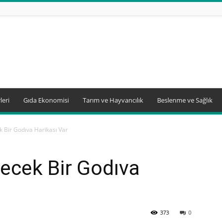
leri
Gıda Ekonomisi
Tarım ve Hayvancılık
Beslenme ve Sağlık
 Bir Godıva Harikası Var
ecek Bir Godıva
373
0