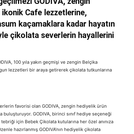
zgeçilmezi GODIVA, zengin
 ikonik Cafe lezzetlerine,
masum kaçamaklara kadar hayatın
le çikolata severlerin hayallerini
DIVA, 100 yıla yakın geçmişi ve zengin Belçika
gun lezzetleri bir araya getirerek çikolata tutkunlarına
erlerin favorisi olan GODIVA, zengin hediyelik ürün
la buluşturuyor. GODIVA, birinci sınıf hediye seçeneği
ebriği için Bebek Çikolata kutularına her özel anınıza
Özenle hazırlanmış GODIVA’nın hediyelik çikolata