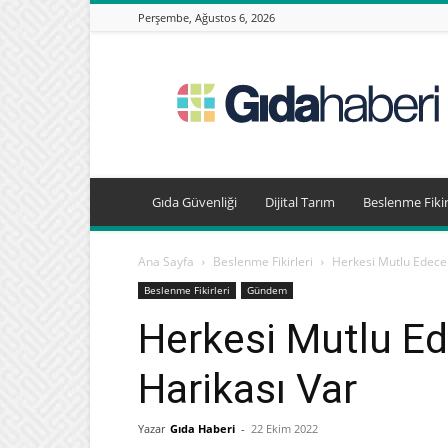
Perşembe, Ağustos 6, 2026
Gıda
Haberleri,
Beslenme
Haberleri
Gıda Güvenliği
Dijital Tarım
Beslenme Fikir
Ana Sayfa
Beslenme Fikirleri
Herkesi Mutlu Edecek
Beslenme Fikirleri
Gündem
Herkesi Mutlu Ed
Harikası Var
Yazar
Gıda Haberi
-
22 Ekim 2022