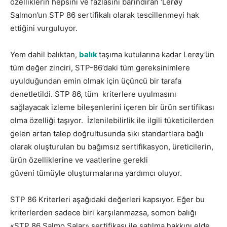
özelliklerin hepsini ve fazlasını barındıran ‘Lerøy
Salmon’un STP 86 sertifikalı olarak tescillenmeyi hak
ettiğini vurguluyor.
Yem dahil balıktan,
balık
taşıma kutularına kadar Lerøy’ün
tüm değer zinciri, STP-86’daki tüm gereksinimlere
uyulduğundan emin olmak için üçüncü bir tarafa
denetletildi. STP 86, tüm kriterlere uyulmasını
sağlayacak izleme bileşenlerini içeren bir ürün sertifikası
olma özelliği taşıyor. İzlenilebilirlik ile ilgili tüketicilerden
gelen artan talep doğrultusunda sıkı standartlara bağlı
olarak oluşturulan bu bağımsız sertifikasyon, üreticilerin,
ürün özelliklerine ve vaatlerine gerekli
güveni tümüyle oluşturmalarına yardımcı oluyor.
STP 86 Kriterleri aşağıdaki değerleri kapsıyor. Eğer bu
kriterlerden sadece biri karşılanmazsa, somon balığı
«STP 86 Salmo Salar» sertifikası ile satılma hakkını elde