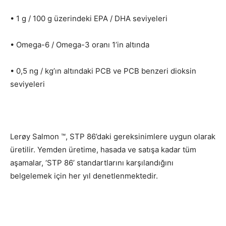
• 1 g / 100 g üzerindeki EPA / DHA seviyeleri
• Omega-6 / Omega-3 oranı 1’in altında
• 0,5 ng / kg’ın altındaki PCB ve PCB benzeri dioksin
seviyeleri
Lerøy Salmon ™, STP 86’daki gereksinimlere uygun olarak
üretilir. Yemden üretime, hasada ve satışa kadar tüm
aşamalar, ‘STP 86’ standartlarını karşılandığını
belgelemek için her yıl denetlenmektedir.