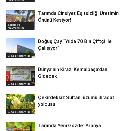
Tarımda Cinsiyet Eşitsizliği Üretimin
Önünü Kesiyor!
Tarım ve
Hayvancılık
Doğuş Çay “Yılda 70 Bin Çiftçi İle
Çalışıyor”
Gıda Ekonomisi
Dünya’nın Kirazı Kemalpaşa’dan
Gidecek
Gıda Ekonomisi
Çekirdeksiz Sultani üzümü ihracat
yolcusu
Gıda Ekonomisi
Tarımda Yeni Gözde: Aronya