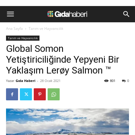
Ana Sayfa
Tarım ve Hayvancılık
Tarım ve Hayvancılık
Global Somon
Yetiştiriciliğinde Yepyeni Bir
Yaklaşım Lerøy Salmon ™
Yazar
Gıda Haberi
-
28 Ocak 2021
801
0