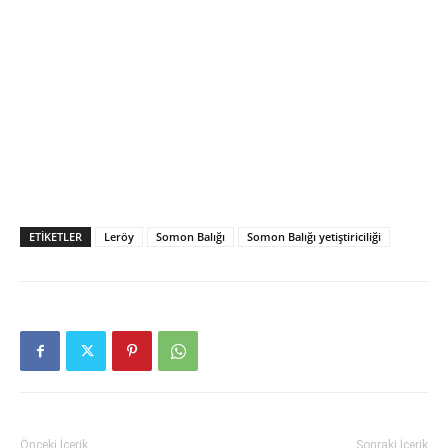
ETIKETLER
Leröy
Somon Balığı
Somon Balığı yetiştiriciliği
Önceki İçerik
Sonraki İçerik