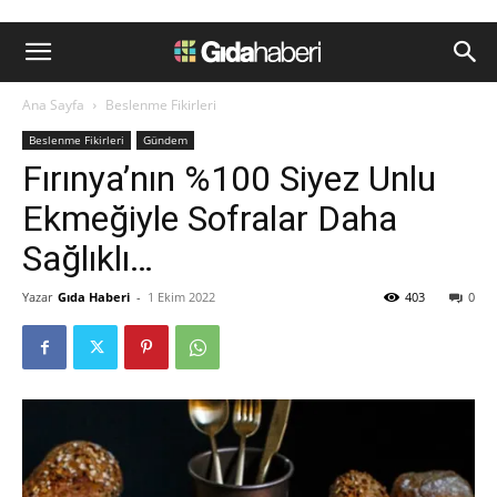
Ana Sayfa
Beslenme Fikirleri
Beslenme Fikirleri
Gündem
Fırınya’nın %100 Siyez Unlu
Ekmeğiyle Sofralar Daha
Sağlıklı…
Yazar
Gıda Haberi
-
1 Ekim 2022
403
0