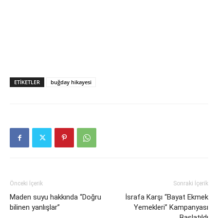
ETIKETLER
buğday hikayesi
Önceki İçerik
Sonraki İçerik
Maden suyu hakkında “Doğru
İsrafa Karşı “Bayat Ekmek
bilinen yanlışlar”
Yemekleri” Kampanyası
Başlatıldı