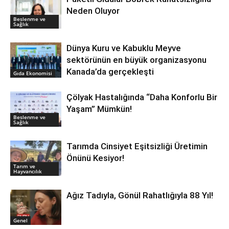
Neden Oluyor
Beslenme ve
Sağlık
Dünya Kuru ve Kabuklu Meyve
sektörünün en büyük organizasyonu
Kanada’da gerçekleşti
Gıda Ekonomisi
Çölyak Hastalığında “Daha Konforlu Bir
Yaşam” Mümkün!
Beslenme ve
Sağlık
Tarımda Cinsiyet Eşitsizliği Üretimin
Önünü Kesiyor!
Tarım ve
Hayvancılık
Ağız Tadıyla, Gönül Rahatlığıyla 88 Yıl!
Genel