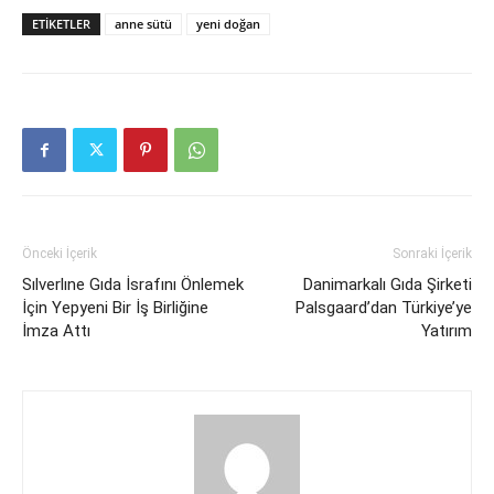
ETIKETLER
anne sütü
yeni doğan
Önceki İçerik
Sonraki İçerik
Sılverlıne Gıda İsrafını Önlemek
Danimarkalı Gıda Şirketi
İçin Yepyeni Bir İş Birliğine
Palsgaard’dan Türkiye’ye
İmza Attı
Yatırım