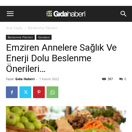
Ana Sayfa
Beslenme Fikirleri
Beslenme Fikirleri
Gündem
Emziren Annelere Sağlık Ve
Enerji Dolu Beslenme
Önerileri…
Yazar
Gıda Haberi
-
1 Kasım 2022
387
0