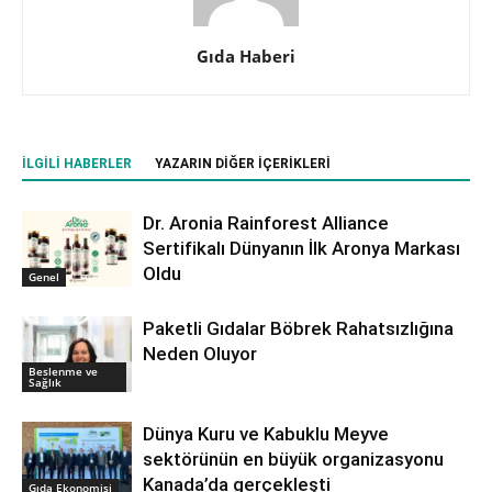
Gıda Haberi
İLGILI HABERLER
YAZARIN DIĞER İÇERIKLERI
Dr. Aronia Rainforest Alliance
Sertifikalı Dünyanın İlk Aronya Markası
Oldu
Genel
Paketli Gıdalar Böbrek Rahatsızlığına
Neden Oluyor
Beslenme ve
Sağlık
Dünya Kuru ve Kabuklu Meyve
sektörünün en büyük organizasyonu
Kanada’da gerçekleşti
Gıda Ekonomisi