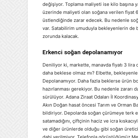
değişiyor. Toplama maliyeti ise kilo başına 
üzerinde maliyeti olan soğana verilen fiyat 
üstlendiğinde zarar edecek. Bu nedenle soğa
var. Satabilirim umuduyla bekleyenlerin de 
zorunda kalacak.
Erkenci soğan depolanamıyor
Deniliyor ki, markette, manavda fiyatı 3 lira
daha beklese olmaz mı? Elbette, bekleyenler
Depolanamıyor. Daha fazla beklerse ürün bozu
hazırlanması gerekiyor. Bu nedenle zararı 
sürülüyor. Adana Ziraat Odaları İl Koordina
Akın Doğan hasat öncesi Tarım ve Orman Bakan
bildiriyor. Depolarda soğan çürümeye terk ed
satamadığını, çiftçinin haciz ve icra kıskac
ve diğer ürünlerde olduğu gibi soğan üretici
dahi verilmiyor. Telefonla görüştüğümüz M