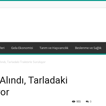
leri
Gıda Ekonomisi
Tarım ve Hayvancılık
Beslenme ve Sağlık
ındı, Tarladaki Traktörle Sürülüyor
lındı, Tarladaki
yor
955
0