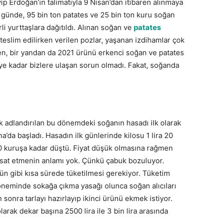
 Erdoğan’ın talimatıyla 9 Nisan’dan itibaren alınmaya
0 günde, 95 bin ton patates ve 25 bin ton kuru soğan
rli yurttaşlara dağıtıldı. Alınan soğan ve
patates
teslim edilirken verilen pozlar, yaşanan izdihamlar çok
ken, bir yandan da 2021 ürünü erkenci soğan ve patates
diye kadar bizlere ulaşan sorun olmadı. Fakat, soğanda
k adlandırılan bu dönemdeki soğanın hasadı ilk olarak
’da başladı. Hasadın ilk günlerinde kilosu 1 lira 20
60 kuruşa kadar düştü. Fiyat düşük olmasına rağmen
hasat etmenin anlamı yok. Çünkü çabuk bozuluyor.
ün gibi kısa sürede tüketilmesi gerekiyor. Tüketim
öneminde sokağa çıkma yasağı olunca soğan alıcıları
n sonra tarlayı hazırlayıp ikinci ürünü ekmek istiyor.
larak dekar başına 2500 lira ile 3 bin lira arasında