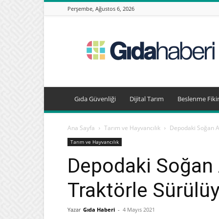
Perşembe, Ağustos 6, 2026
Gıda
Haberleri,
Beslenme
Haberleri
Gıda Güvenliği
Dijital Tarım
Beslenme Fikir
Ana Sayfa
Tarım ve Hayvancılık
Depodaki Soğan Al
Tarım ve Hayvancılık
Depodaki Soğan A
Traktörle Sürülü
Yazar
Gıda Haberi
-
4 Mayıs 2021