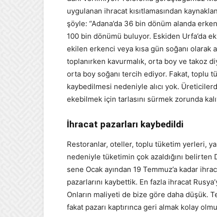
uygulanan ihracat kısıtlamasından kaynaklandı
şöyle: “Adana’da 36 bin dönüm alanda erken
100 bin dönümü buluyor. Eskiden Urfa’da eki
ekilen erkenci veya kısa gün soğanı olarak
toplanırken kavurmalık, orta boy ve takoz diy
orta boy soğanı tercih ediyor. Fakat, toplu tü
kaybedilmesi nedeniyle alıcı yok. Üreticilerde
ekebilmek için tarlasını sürmek zorunda kalı
İhracat pazarları kaybedildi
Restoranlar, oteller, toplu tüketim yerleri, y
nedeniyle tüketimin çok azaldığını belirten 
sene Ocak ayından 19 Temmuz’a kadar ihracat
pazarlarını kaybettik. En fazla ihracat Rusya’
Onların maliyeti de bize göre daha düşük. Te
fakat pazarı kaptırınca geri almak kolay olmuy