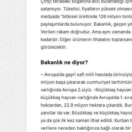
Çiftçi tarladaki soğanına alıcı bulamadığı içi
satamıyor. Tüketici, fiyatların yüksek olmas
medyada “bitkisel üretimde 126 milyon tonla
paylaşımlarda bulunuyor. Bakanlık, geçen yı
Verilen rakam doğrudur. Ama aynı zamanda art
kadardır. Diğer ürünlerin ithalatını toplarsanı
görülecektir.
Bakanlık ne diyor?
– Avrupa’da gayri safi milli hasılada birinci
milyon başa çıkararak cumhuriyet tarihimiz
varlığında Avrupa 2.siyiz. -Küçükbaş hayvan 
küçükbaş hayvan varlığında Avrupa’da 1. sıra
hektardan, 22.9 milyon hektara çıkardık. Bu
yanıtlar da var. Büyükbaş ve küçükbaş hayvan
ya da çok ilk kez saman ithal edildi. Kurban 
verilere nereden baktığınıza bağlı olarak bir