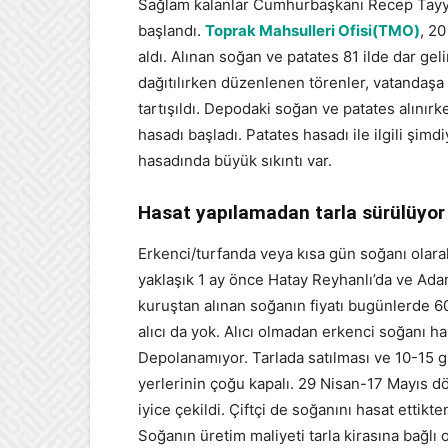
Sağlam kalanlar Cumhurbaşkanı Recep Tayyip
başlandı.
Toprak Mahsulleri Ofisi(TMO)
, 2
aldı. Alınan soğan ve patates 81 ilde dar geli
dağıtılırken düzenlenen törenler, vatandaşa 
tartışıldı. Depodaki soğan ve patates alınır
hasadı başladı. Patates hasadı ile ilgili şim
hasadında büyük sıkıntı var.
Hasat yapılamadan tarla sürülüyor
Erkenci/turfanda veya kısa gün soğanı olara
yaklaşık 1 ay önce Hatay Reyhanlı’da ve Adana
kuruştan alınan soğanın fiyatı bugünlerde 
alıcı da yok. Alıcı olmadan erkenci soğanı 
Depolanamıyor. Tarlada satılması ve 10-15 g
yerlerinin çoğu kapalı. 29 Nisan-17 Mayıs d
iyice çekildi. Çiftçi de soğanını hasat ettikte
Soğanın üretim maliyeti tarla kirasına bağlı o