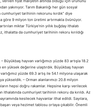
n, verilen fiyat maliyetin altında olduğu için ürününü
ından yakınıyor. Tarım Bakanlığı her gün sosyal
 cumhuriyet tarihinin rekorunu kırdık” diye
la göre 9 milyon ton üretimi artırmakla övünüyor.
ırılan miktar Türkiye’nin yıllık buğday ithalatı
z, ithalatta da cumhuriyet tarihinin rekoru kırıldığı
yiz – Büyükbaş hayvan varlığımızı yüzde 83 artışla 18.2
in en yüksek değerine ulaştırdık. Büyükbaş hayvan
varlığımız yüzde 69.3 artış ile 54.1 milyona ulaşarak
ya yükseldik. – Orman alanlarımızı 20.8 milyon
nların hepsi doğru rakamlar. Hepsine karşı verilecek
 ithalatında cumhuriyet tarihinin rekoru da kırıldı. Az
bayramında kesilecek hayvanlar ithal edildi. Sayılara,
 başarı veya hezimet tablosu ortaya çıkabilir. Önemli