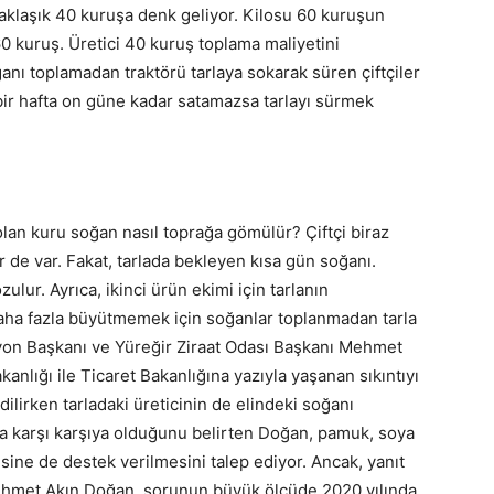
yaklaşık 40 kuruşa denk geliyor. Kilosu 60 kuruşun
60 kuruş. Üretici 40 kuruş toplama maliyetini
nı toplamadan traktörü tarlaya sokarak süren çiftçiler
bir hafta on güne kadar satamazsa tarlayı sürmek
 olan kuru soğan nasıl toprağa gömülür? Çiftçi biraz
 de var. Fakat, tarlada bekleyen kısa gün soğanı.
lur. Ayrıca, ikinci ürün ekimi için tarlanın
daha fazla büyütmemek için soğanlar toplanmadan tarla
syon Başkanı ve Yüreğir Ziraat Odası Başkanı Mehmet
lığı ile Ticaret Bakanlığına yazıyla yaşanan sıkıntıyı
ilirken tarladaki üreticinin de elindeki soğanı
ıyla karşı karşıya olduğunu belirten Doğan, pamuk, soya
sine de destek verilmesini talep ediyor. Ancak, yanıt
ehmet Akın Doğan, sorunun büyük ölçüde 2020 yılında