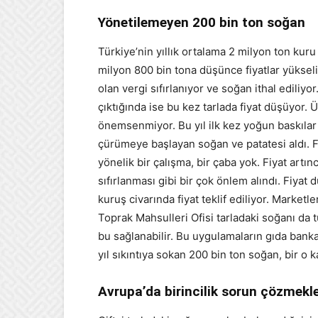
Yönetilemeyen 200 bin ton soğan
Türkiye’nin yıllık ortalama 2 milyon ton kuru
milyon 800 bin tona düşünce fiyatlar yükseliy
olan vergi sıfırlanıyor ve soğan ithal ediliyo
çıktığında ise bu kez tarlada fiyat düşüyor. Ü
önemsenmiyor. Bu yıl ilk kez yoğun baskıla
çürümeye başlayan soğan ve patatesi aldı. F
yönelik bir çalışma, bir çaba yok. Fiyat artınc
sıfırlanması gibi bir çok önlem alındı. Fiya
kuruş civarında fiyat teklif ediliyor. Marketl
Toprak Mahsulleri Ofisi tarladaki soğanı da 
bu sağlanabilir. Bu uygulamaların gıda bankac
yıl sıkıntıya sokan 200 bin ton soğan, bir o 
Avrupa’da birincilik sorun çözmekle