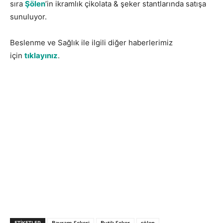
sıra
Şölen
’in ikramlık çikolata & şeker stantlarında satışa
sunuluyor.
Beslenme ve Sağlık ile ilgili diğer haberlerimiz
için
tıklayınız
.
ETIKETLER
Bayram Şekeri
Butik Şeker
şölen