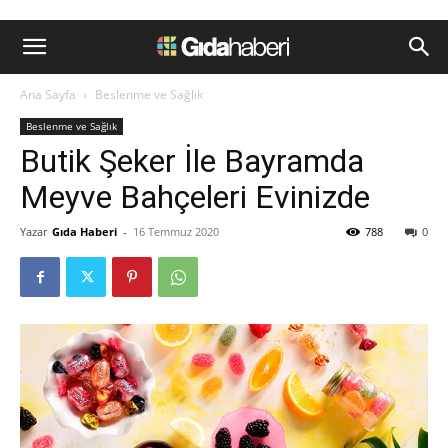
Ana Sayfa
Beslenme ve Sağlık
Beslenme ve Sağlık
Butik Şeker İle Bayramda
Meyve Bahçeleri Evinizde
Yazar
Gıda Haberi
-
16 Temmuz 2020
788
0