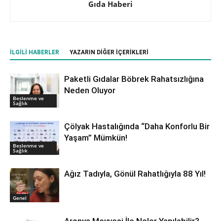
Gıda Haberi
İLGILI HABERLER
YAZARIN DIĞER İÇERIKLERI
Paketli Gıdalar Böbrek Rahatsızlığına
Neden Oluyor
Beslenme ve
Sağlık
Çölyak Hastalığında “Daha Konforlu Bir
Yaşam” Mümkün!
Beslenme ve
Sağlık
Ağız Tadıyla, Gönül Rahatlığıyla 88 Yıl!
Genel
Aronya Meyvesi İle Neler Yapılabilir?