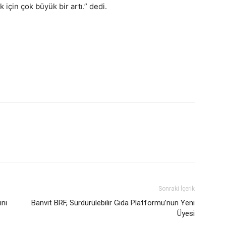
için çok büyük bir artı.” dedi.
Sonraki İçerik
ını
Banvit BRF, Sürdürülebilir Gıda Platformu’nun Yeni
Üyesi