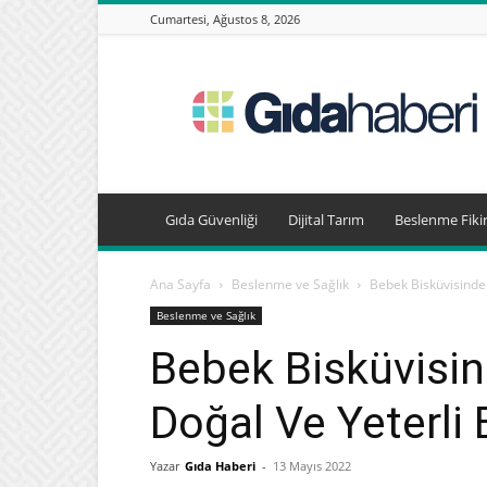
Cumartesi, Ağustos 8, 2026
Gıda
Haberleri,
Beslenme
Haberleri
Gıda Güvenliği
Dijital Tarım
Beslenme Fikir
Ana Sayfa
Beslenme ve Sağlık
Bebek Bisküvisinde 
Beslenme ve Sağlık
Bebek Bisküvisin
Doğal Ve Yeterli 
Yazar
Gıda Haberi
-
13 Mayıs 2022