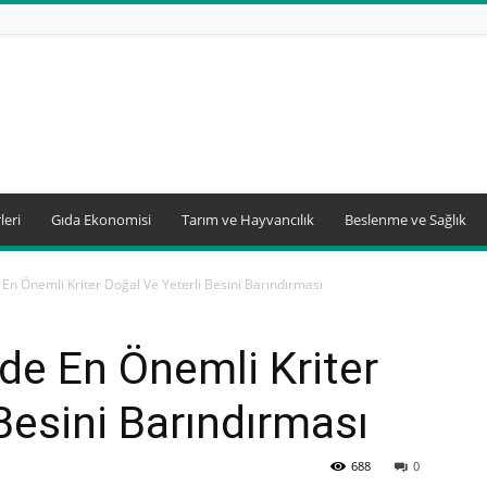
leri
Gıda Ekonomisi
Tarım ve Hayvancılık
Beslenme ve Sağlık
En Önemli Kriter Doğal Ve Yeterli Besini Barındırması
de En Önemli Kriter
Besini Barındırması
688
0