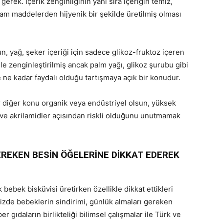
rek. İçerik zenginliğinin yanı sıra içeriğin temiz,
am maddelerden hijyenik bir şekilde üretilmiş olması
, yağ, şeker içeriği için sadece glikoz-fruktoz içeren
inle zenginleştirilmiş ancak palm yağı, glikoz şurubu gibi
 ne kadar faydalı olduğu tartışmaya açık bir konudur.
 diğer konu organik veya endüstriyel olsun, yüksek
 ve akrilamidler açısından riskli olduğunu unutmamak
REKEN BESİN ÖĞELERİNE DİKKAT EDEREK
bebek bisküvisi üretirken özellikle dikkat ettikleri
mizde bebeklerin sindirimi, günlük almaları gereken
er gıdaların birlikteliği bilimsel çalışmalar ile Türk ve