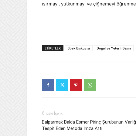
ısırmayı, yutkunmayı ve çiğnemeyi öğrenmek 
ETIKETLER
Bbek Biskuvisi
Doğal ve Yeterli Besin
Önceki İçerik
Balparmak Balda Esmer Pirinç Şurubunun Varlığ
Tespit Eden Metoda İmza Attı