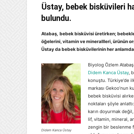
Üstay, bebek bisküvileri 
bulundu.
Atabaş,
bebek bisküvisi üretirken; bebekle
öğelerini, vitamin ve minerallleri, ürünün o
Üstay da bebek bisküvilerinin her anlamda a
Biyolog Özlem Ataba
Didem Kanca Üstay
, 
konuştu. Türkiye’de ilk
markası Gekoo’nun k
bebek bisküvisi alırk
noktaları şöyle anlat
karın doyurmak değil, 
lif, vitamin, mineral,
zengin bir beslenme f
Didem Kanca Üstay