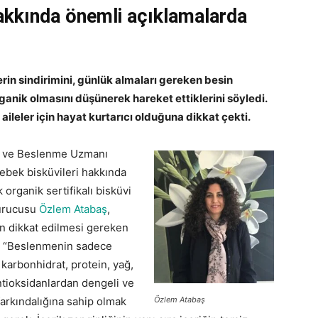
hakkında önemli açıklamalarda
rin sindirimini, günlük almaları gereken besin
rganik olmasını düşünerek hareket ettiklerini söyledi.
ileler için hayat kurtarıcı olduğuna dikkat çekti.
ş ve Beslenme Uzmanı
bebek bisküvileri hakkında
 organik sertifikalı bisküvi
urucusu
Özlem Atabaş
,
en dikkat edilmesi gereken
tı: “Beslenmenin sadece
karbonhidrat, protein, yağ,
 antioksidanlardan dengeli ve
Özlem Atabaş
arkındalığına sahip olmak