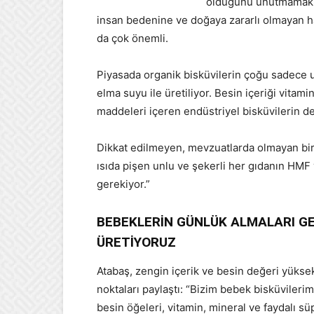
olduğunu unutmamak ge
insan bedenine ve doğaya zararlı olmayan h
da çok önemli.
Piyasada organik bisküvilerin çoğu sadece un
elma suyu ile üretiliyor. Besin içeriği vitam
maddeleri içeren endüstriyel bisküvilerin de
Dikkat edilmeyen, mevzuatlarda olmayan bir
ısıda pişen unlu ve şekerli her gıdanın HMF
gerekiyor.”
BEBEKLERİN GÜNLÜK ALMALARI GE
ÜRETİYORUZ
Atabaş, zengin içerik ve besin değeri yüksek 
noktaları paylaştı: “Bizim bebek bisküvileri
besin öğeleri, vitamin, mineral ve faydalı süp