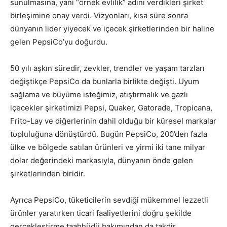
sunulmasına, yani “örnek evlilik” adını verdikleri şirket
birleşimine onay verdi. Vizyonları, kısa süre sonra
dünyanın lider yiyecek ve içecek şirketlerinden bir haline
gelen PepsiCo’yu doğurdu.
50 yılı aşkın süredir, zevkler, trendler ve yaşam tarzları
değiştikçe PepsiCo da bunlarla birlikte değişti. Uyum
sağlama ve büyüme isteğimiz, atıştırmalık ve gazlı
içecekler şirketimizi Pepsi, Quaker, Gatorade, Tropicana,
Frito-Lay ve diğerlerinin dahil olduğu bir küresel markalar
topluluğuna dönüştürdü. Bugün PepsiCo, 200’den fazla
ülke ve bölgede satılan ürünleri ve yirmi iki tane milyar
dolar değerindeki markasıyla, dünyanın önde gelen
şirketlerinden biridir.
Ayrıca PepsiCo, tüketicilerin sevdiği mükemmel lezzetli
ürünler yaratırken ticari faaliyetlerini doğru şekilde
gerçekleştirme taahhüdü bakımından da takdir