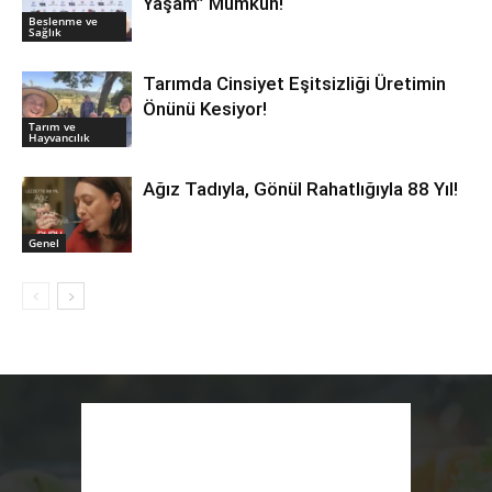
Yaşam” Mümkün!
Beslenme ve
Sağlık
Tarımda Cinsiyet Eşitsizliği Üretimin
Önünü Kesiyor!
Tarım ve
Hayvancılık
Ağız Tadıyla, Gönül Rahatlığıyla 88 Yıl!
Genel