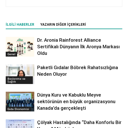
İLGILI HABERLER
YAZARIN DIĞER İÇERIKLERI
Dr. Aronia Rainforest Alliance
Sertifikalı Dünyanın İlk Aronya Markası
Oldu
Genel
Paketli Gıdalar Böbrek Rahatsızlığına
Neden Oluyor
Beslenme ve
Sağlık
Dünya Kuru ve Kabuklu Meyve
sektörünün en büyük organizasyonu
Kanada’da gerçekleşti
Gıda Ekonomisi
Çölyak Hastalığında “Daha Konforlu Bir