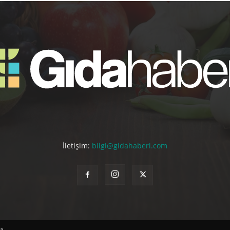
İletişim:
bilgi@gidahaberi.com
...