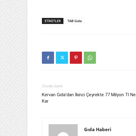
ETIKETLER
TAB Gıda
Önceki İçerik
Kervan Gıda’dan İkinci Çeyrekte 77 Milyon Tl Ne
Kar
Gıda Haberi