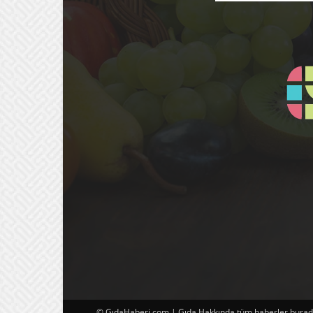
© GıdaHaberi.com | Gıda Hakkında tüm haberler burada