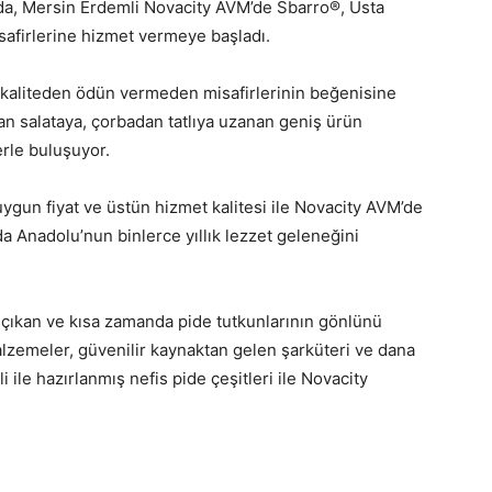
ıda, Mersin Erdemli Novacity AVM’de Sbarro®, Usta
isafirlerine hizmet vermeye başladı.
e kaliteden ödün vermeden misafirlerinin beğenisine
n salataya, çorbadan tatlıya uzanan geniş ürün
erle buluşuyor.
uygun fiyat ve üstün hizmet kalitesi ile Novacity AVM’de
a Anadolu’nun binlerce yıllık lezzet geleneğini
a çıkan ve kısa zamanda pide tutkunlarının gönlünü
lzemeler, güvenilir kaynaktan gelen şarküteri ve dana
i ile hazırlanmış nefis pide çeşitleri ile Novacity