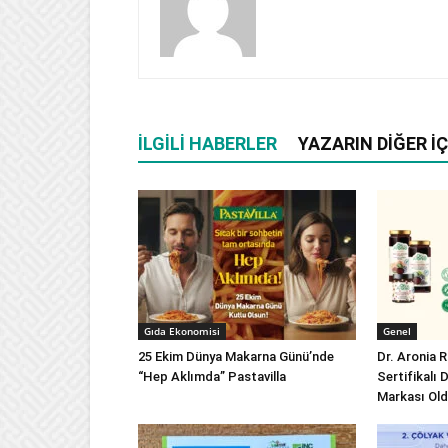
İLGILI HABERLER
YAZARIN DIĞER İÇ
Gıda Ekonomisi
Genel
25 Ekim Dünya Makarna Günü’nde
Dr. Aronia R
“Hep Aklımda” Pastavilla
Sertifikalı 
Markası Ol