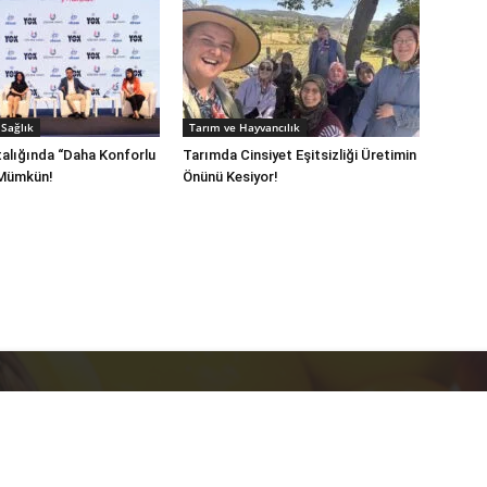
Sağlık
Tarım ve Hayvancılık
alığında “Daha Konforlu
Tarımda Cinsiyet Eşitsizliği Üretimin
 Mümkün!
Önünü Kesiyor!