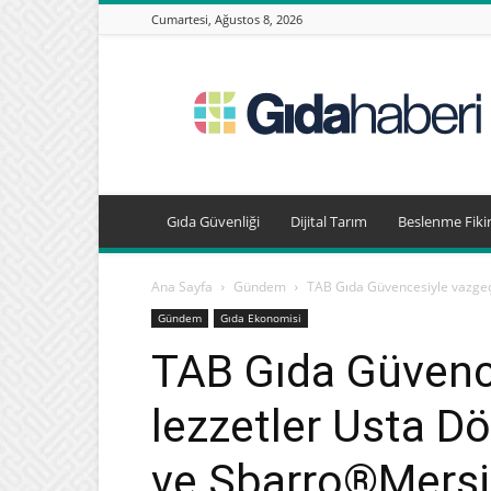
Cumartesi, Ağustos 8, 2026
Gıda
Haberleri,
Beslenme
Haberleri
Gıda Güvenliği
Dijital Tarım
Beslenme Fikir
Ana Sayfa
Gündem
TAB Gıda Güvencesiyle vazgeç
Gündem
Gıda Ekonomisi
TAB Gıda Güvenc
lezzetler Usta D
ve Sbarro®Mersi