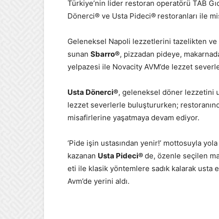
Türkiye’nin lider restoran operatörü TAB G
Dönerci® ve Usta Pideci®
restoranları ile m
Geleneksel Napoli lezzetlerini tazelikten v
sunan
Sbarro®
, pizzadan pideye, makarnada
yelpazesi ile Novacity AVM’de lezzet severl
Usta Dönerci®
, geleneksel döner lezzetini 
lezzet severlerle buluştururken; restoranınd
misafirlerine yaşatmaya devam ediyor.
‘Pide işin ustasından yenir!’ mottosuyla yol
kazanan
Usta Pideci®
de, özenle seçilen ma
eti ile klasik yöntemlere sadık kalarak usta el
Avm’de yerini aldı.