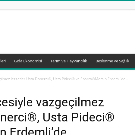
leri
Gıda Ekonomisi
Tarım ve Hayvancılık
Beslenme ve Sağlık
ilmez lezzetler Usta Dönerci®, Usta Pideci® ve Sbarro®Mersin Erdemli’de…
esiyle vazgeçilmez
önerci®, Usta Pideci®
n Erdemli’de…