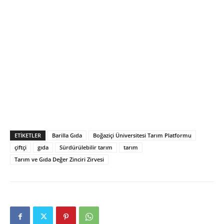
ETIKETLER
Barilla Gıda
Boğaziçi Üniversitesi Tarım Platformu
çiftçi
gıda
Sürdürülebilir tarım
tarım
Tarım ve Gıda Değer Zinciri Zirvesi