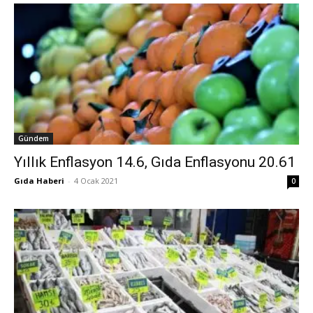
Gündem
Yıllık Enflasyon 14.6, Gıda Enflasyonu 20.61
Gıda Haberi
-
4 Ocak 2021
0