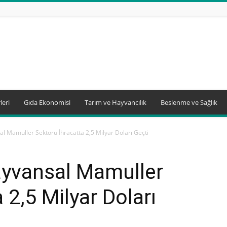
leri
Gıda Ekonomisi
Tarım ve Hayvancılık
Beslenme ve Sağlık
l Mamuller Sektörü İhracatta 2,5 Milyar Doları Geçti
ayvansal Mamuller
 2,5 Milyar Doları