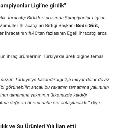
 Şampiyonlar Ligi’ne girdik”
çtik. İhracatçı Birlikleri arasında Şampiyonlar Ligi’ne
amuller İhracatçıları Birliği Başkanı
Bedri Girit,
 ihracatının %40’tan fazlasının Egeli ihracatçılarca
n ihraç ürünlerinin Türkiye’de üretildiğine temas
üzün Türkiye’ye kazandırdığı 2,5 milyar dolar döviz
gibi görünebilir; ancak bu rakamın tamamına yakınının
rinin tamamına yakınının ülkemizde kaldığı
ma değerin önemi daha net anlaşılacaktır
” diye
lık ve Su Ürünleri Yılı İlan etti