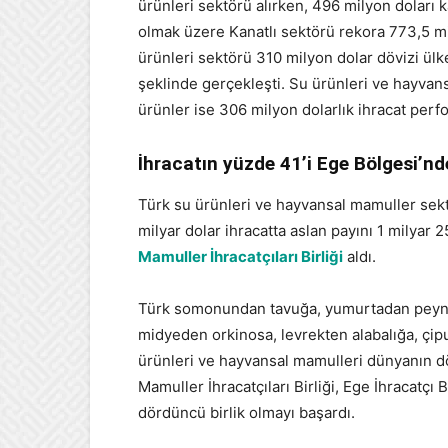
ürünleri sektörü alırken, 496 milyon doları k
olmak üzere Kanatlı sektörü rekora 773,5 mily
ürünleri sektörü 310 milyon dolar dövizi ülk
şeklinde gerçekleşti. Su ürünleri ve hayva
ürünler ise 306 milyon dolarlık ihracat per
İhracatın yüzde 41’i Ege Bölgesi’nd
Türk su ürünleri ve hayvansal mamuller sekt
milyar dolar ihracatta aslan payını 1 milyar 2
Mamuller İhracatçıları Birliği
aldı.
Türk somonundan tavuğa, yumurtadan peynire
midyeden orkinosa, levrekten alabalığa, çip
ürünleri ve hayvansal mamulleri dünyanın dö
Mamuller İhracatçıları Birliği, Ege İhracatçı B
dördüncü birlik olmayı başardı.