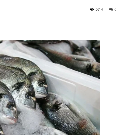
5614
0