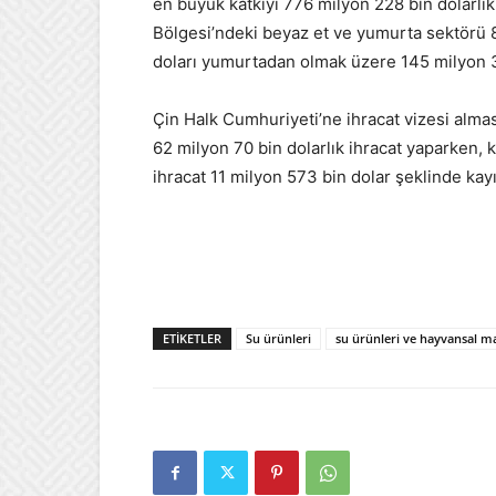
en büyük katkıyı 776 milyon 228 bin dolarlık
Bölgesi’ndeki beyaz et ve yumurta sektörü 81
doları yumurtadan olmak üzere 145 milyon 37 
Çin Halk Cumhuriyeti’ne ihracat vizesi almas
62 milyon 70 bin dolarlık ihracat yaparken,
ihracat 11 milyon 573 bin dolar şeklinde kayı
ETIKETLER
Su ürünleri
su ürünleri ve hayvansal m