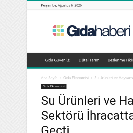
Perşembe, Ağustos 6, 2026
Gıda
Haberleri,
Beslenme
Haberleri
Gıda Güvenliği
Dijital Tarım
Beslenme Fikir
Ana Sayfa
Gıda Ekonomisi
Su Ürünleri ve Hayvansa
Gıda Ekonomisi
Su Ürünleri ve H
Sektörü İhracatta
Geçti