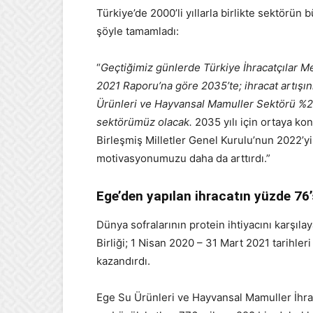
Türkiye’de 2000’li yıllarla birlikte sektörün
şöyle tamamladı:
“
Geçtiğimiz günlerde Türkiye İhracatçılar Me
2021 Raporu’na göre 2035’te; ihracat artışı
Ürünleri ve Hayvansal Mamuller Sektörü %297’l
sektörümüz olacak.
2035 yılı için ortaya ko
Birleşmiş Milletler Genel Kurulu’nun 2022’yi 
motivasyonumuzu daha da arttırdı.”
Ege’den yapılan ihracatın yüzde 76’
Dünya sofralarının protein ihtiyacını karşıl
Birliği; 1 Nisan 2020 – 31 Mart 2021 tarihler
kazandırdı.
Ege Su Ürünleri ve Hayvansal Mamuller İhracat