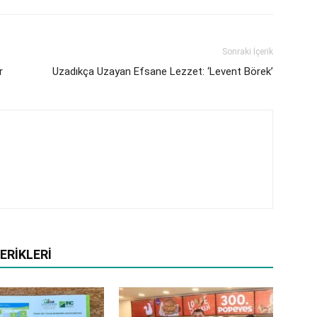
Sonraki İçerik
r
Uzadıkça Uzayan Efsane Lezzet: ‘Levent Börek’
ERIKLERI