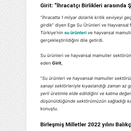
Girit: “İhracatçı Birlikleri arasında
“
İhracatta 1 milyar dolarlık kritik seviyeyi ge
girdik
” diyen Ege Su Ürünleri ve Hayvansal M
Türkiye’nin
su ürünleri
ve hayvansal mamuller
gerçekleştirildiğini dile getirdi.
Su ürünleri ve hayvansal mamuller sektörünü
eden
Girit
,
“
Su ürünleri ve hayvansal mamuller sektörüm
sanayi sektörleriyle kıyaslandığı zaman az 
yerli üretimle elde edildiğini ve katma değe
düşünüldüğünde sektörümüzün sağladığı kat
konuştu.
Birleşmiş Milletler 2022 yılını Balıkçı