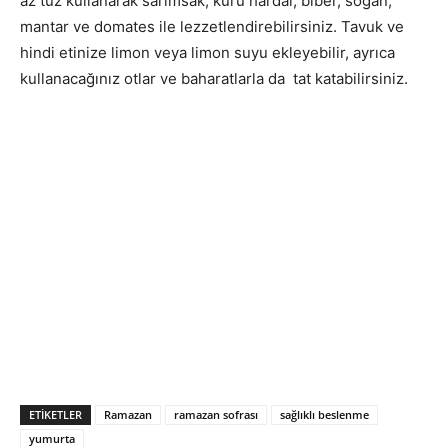
az tuz kullanarak sarımsak, kuru hardal, biber, soğan,
mantar ve domates ile lezzetlendirebilirsiniz. Tavuk ve
hindi etinize limon veya limon suyu ekleyebilir, ayrıca
kullanacağınız otlar ve baharatlarla da tat katabilirsiniz.
ETIKETLER
Ramazan
ramazan sofrası
sağlıklı beslenme
yumurta