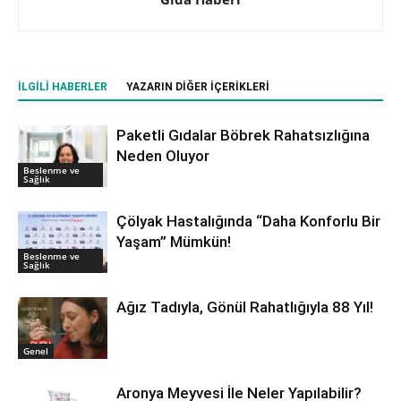
İLGILI HABERLER
YAZARIN DIĞER İÇERIKLERI
Paketli Gıdalar Böbrek Rahatsızlığına
Neden Oluyor
Beslenme ve
Sağlık
Çölyak Hastalığında “Daha Konforlu Bir
Yaşam” Mümkün!
Beslenme ve
Sağlık
Ağız Tadıyla, Gönül Rahatlığıyla 88 Yıl!
Genel
Aronya Meyvesi İle Neler Yapılabilir?