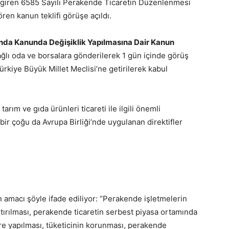
e giren 6585 Sayılı Perakende Ticaretin Düzenlenmesi
en kanun teklifi görüşe açıldı.
da Kanunda Değişiklik Yapılmasına Dair Kanun
bağlı oda ve borsalara gönderilerek 1 gün içinde görüş
Türkiye Büyük Millet Meclisi’ne getirilerek kabul
arım ve gıda ürünleri ticareti ile ilgili önemli
 bir çoğu da Avrupa Birliği’nde uygulanan direktifler
amacı şöyle ifade ediliyor: “Perakende işletmelerin
aştırılması, perakende ticaretin serbest piyasa ortamında
öre yapılması, tüketicinin korunması, perakende