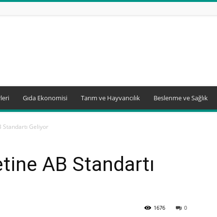
leri
Gıda Ekonomisi
Tarım ve Hayvancılık
Beslenme ve Sağlık
 Standartı Geliyor
tine AB Standartı
1676
0