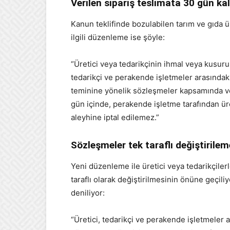
Verilen sipariş teslimata 30 gün ka
Kanun teklifinde bozulabilen tarım ve gıda ür
ilgili düzenleme ise şöyle:
“Üretici veya tedarikçinin ihmal veya kusur
tedarikçi ve perakende işletmeler arasındaki
teminine yönelik sözleşmeler kapsamında ver
gün içinde, perakende işletme tarafından üret
aleyhine iptal edilemez.”
Sözleşmeler tek taraflı değiştirile
Yeni düzenleme ile üretici veya tedarikçile
taraflı olarak değiştirilmesinin önüne geçi
deniliyor:
“Üretici, tedarikçi ve perakende işletmeler 