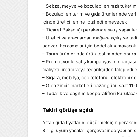
– Sebze, meyve ve bozulabilen hızlı tüketi
– Bozulabilen tarım ve gıda ürünlerinde veri
içinde üretici lehine iptal edilemeyecek
– Ticaret Bakanlığı perakende satış yapanları
– Üretici ve aracılardan mağaza açılış ve tadila
benzeri harcamalar için bedel alınamayacak
– Tarım ürünlerinde ürün tesliminden sonra 
– Promosyonlu satış kampanyasının parçası o
maliyeti üretici veya tedarikçiden talep ed
– Sigara, mobilya, cep telefonu, elektronik 
– Gıda zincir marketleri pazar günü saat 11.0
– Tedarik ve dağıtım kooperatifleri kurulaca
Teklif görüşe açıldı
Artan gıda fiyatlarını düşürmek için perakend
Birliği uyum yasaları çerçevesinde yapılan de