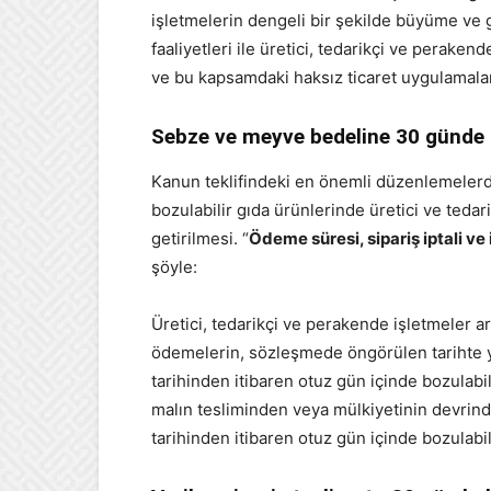
işletmelerin dengeli bir şekilde büyüme ve
faaliyetleri ile üretici, tedarikçi ve peraken
ve bu kapsamdaki haksız ticaret uygulamaları
Sebze ve meyve bedeline 30 günde
Kanun teklifindeki en önemli düzenlemeler
bozulabilir gıda ürünlerinde üretici ve te
getirilmesi. “
Ödeme süresi, sipariş iptali ve
şöyle:
Üretici, tedarikçi ve perakende işletmeler 
ödemelerin, sözleşmede öngörülen tarihte y
tarihinden itibaren otuz gün içinde bozulabil
malın tesliminden veya mülkiyetinin devrin
tarihinden itibaren otuz gün içinde bozulabile