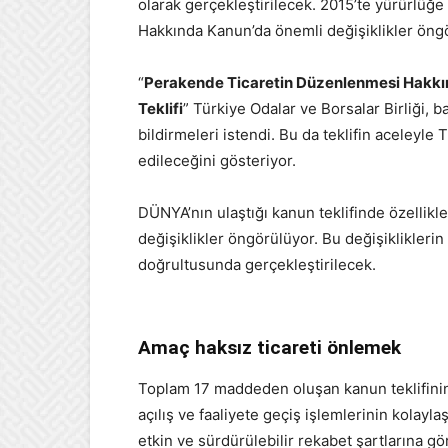
olarak gerçekleştirilecek. 2015’te yürürlüğ
Hakkında Kanun’da önemli değişiklikler öngör
“
Perakende Ticaretin Düzenlenmesi Hakkın
Teklifi
” Türkiye Odalar ve Borsalar Birliği, 
bildirmeleri istendi. Bu da teklifin aceleyle 
edileceğini gösteriyor.
DÜNYA’nın ulaştığı kanun teklifinde özellikle t
değişiklikler öngörülüyor. Bu değişikliklerin
doğrultusunda gerçekleştirilecek.
Amaç haksız ticareti önlemek
Toplam 17 maddeden oluşan kanun teklifinin 
açılış ve faaliyete geçiş işlemlerinin kolayl
etkin ve sürdürülebilir rekabet şartlarına g