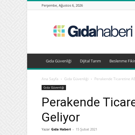
Perşembe, Ağustos 6, 2026
Gıda
Haberleri,
Beslenme
Haberleri
Gıda Güvenliği
Dijital Tarım
Beslenme Fikir
Ana Sayfa
Gıda Güvenliği
Perakende Ticaretine AB
Gıda Güvenliği
Perakende Ticare
Geliyor
Yazar
Gıda Haberi
-
15 Şubat 2021