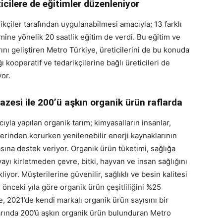
eticilere de eğitimler düzenleniyor
rikçiler tarafından uygulanabilmesi amacıyla; 13 farklı
mine yönelik 20 saatlik eğitim de verdi. Bu eğitim ve
rını geliştiren Metro Türkiye, üreticilerini de bu konuda
ğı kooperatif ve tedarikçilerine bağlı üreticileri de
or.
zesi ile 200’ü aşkın organik ürün raflarda
la yapılan organik tarım; kimyasalların insanlar,
erinden korurken yenilenebilir enerji kaynaklarının
asına destek veriyor. Organik ürün tüketimi, sağlığa
yı kirletmeden çevre, bitki, hayvan ve insan sağlığını
yor. Müşterilerine güvenilir, sağlıklı ve besin kalitesi
 önceki yıla göre organik ürün çeşitliliğini %25
, 2021’de kendi markalı organik ürün sayısını bir
larında 200’ü aşkın organik ürün bulunduran Metro