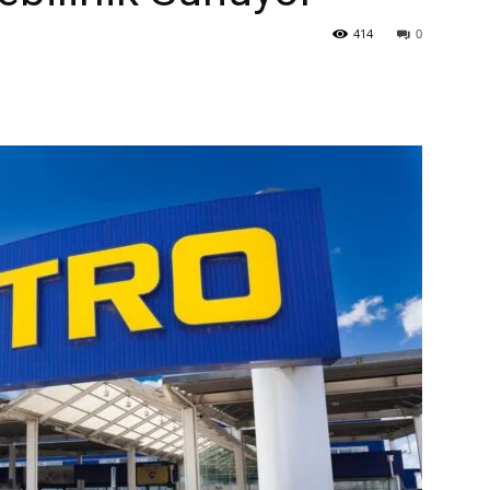
414
0