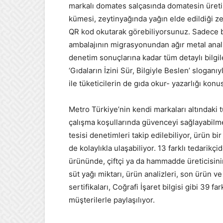
markalı domates salçasında domatesin üretil
kümesi, zeytinyağında yağın elde edildiği z
QR kod okutarak görebiliyorsunuz. Sadece b
ambalajının migrasyonundan ağır metal analiz
denetim sonuçlarına kadar tüm detaylı bilgile
‘Gıdaların İzini Sür, Bilgiyle Beslen’ sloganı
ile tüketicilerin de gıda okur- yazarlığı konu
Metro Türkiye’nin kendi markaları altındaki 
çalışma koşullarında güvenceyi sağlayabilmek
tesisi denetimleri takip edilebiliyor, ürün bir
de kolaylıkla ulaşabiliyor. 13 farklı tedarik
ürününde, çiftçi ya da hammadde üreticisinin 
süt yağı miktarı, ürün analizleri, son ürün
sertifikaları, Coğrafi İşaret bilgisi gibi 39 f
müşterilerle paylaşılıyor.