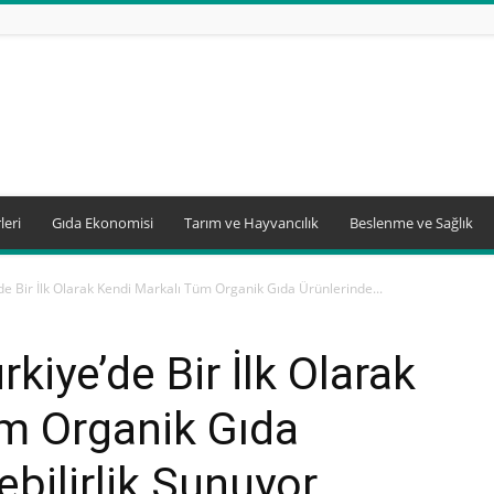
leri
Gıda Ekonomisi
Tarım ve Hayvancılık
Beslenme ve Sağlık
de Bir İlk Olarak Kendi Markalı Tüm Organik Gıda Ürünlerinde...
kiye’de Bir İlk Olarak
m Organik Gıda
ebilirlik Sunuyor