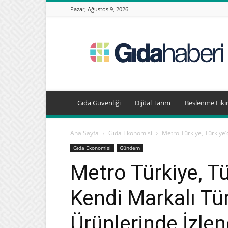
Pazar, Ağustos 9, 2026
Gıda
Haberleri,
Beslenme
Haberleri
Gıda Güvenliği
Dijital Tarım
Beslenme Fikir
Ana Sayfa
Gıda Ekonomisi
Metro Türkiye, Türkiye’
Gıda Ekonomisi
Gündem
Metro Türkiye, Tür
Kendi Markalı Tü
Ürünlerinde İzlen