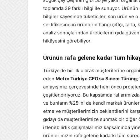
soğuk çay çeşitleri gibi 50’ye yakın organik 
toplamda 39 farklı bilgi ile sunuyor. Ürünün
bilgiler sayesinde tüketiciler, son ürün ve
sertifikasından ürünlerin hangi çiftçi, tarla,
analiz sonuçlarından üreticilerin gıda güve
hikâyesini görebiliyor.
Ürünün rafa gelene kadar tüm hikay
Türkiye’de bir ilk olarak müşterilerine organi
eden
Metro Türkiye CEO’su Sinem Türüng
;
anlayışımız çerçevesinde hem öncü projeler
çeşitlendiriyoruz. Bu kapsamda raflarımızda
ve bunların %25’ini de kendi markalı ürünler
etme ve müşterilerimizin beklentilerini karşı
gıdayı da müşterilerimize sunmak bir diğer ö
izlenebilirlik çalışmalarımız kapsamında yine
ürünlerimizin rafa gelene kadarki tüm süreci