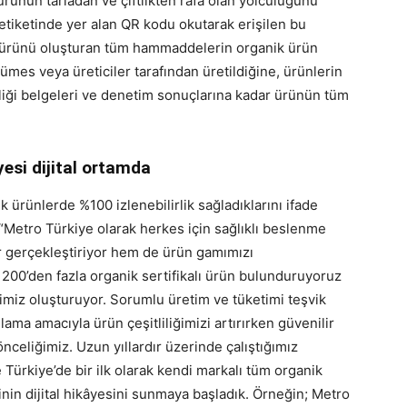
ürünün tarladan ve çiftlikten rafa olan yolculuğunu
 etiketinde yer alan QR kodu okutarak erişilen bu
 o ürünü oluşturan tüm hammaddelerin organik ürün
 kümes veya üreticiler tarafından üretildiğine, ürünlerin
nliği belgeleri ve denetim sonuçlarına kadar ürünün tüm
esi dijital ortamda
k ürünlerde %100 izlenebilirlik sağladıklarını ifade
 “Metro Türkiye olarak herkes için sağlıklı beslenme
 gerçekleştiriyor hem de ürün gamımızı
 200’den fazla organik sertifikalı ürün bulunduruyoruz
imiz oluşturuyor. Sorumlu üretim ve tüketimi teşvik
lama amacıyla ürün çeşitliliğimizi artırırken güvenilir
nceliğimiz. Uzun yıllardır üzerinde çalıştığımız
 Türkiye’de bir ilk olarak kendi markalı tüm organik
nin dijital hikâyesini sunmaya başladık. Örneğin; Metro