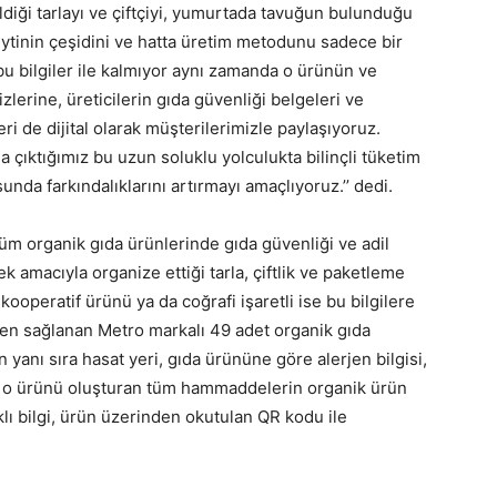
diği tarlayı ve çiftçiyi, yumurtada tavuğun bulunduğu
eytinin çeşidini ve hatta üretim metodunu sadece bir
u bilgiler ile kalmıyor aynı zamanda o ürünün ve
lerine, üreticilerin gıda güvenliği belgeleri ve
ri de dijital olarak müşterilerimizle paylaşıyoruz.
yla çıktığımız bu uzun soluklu yolculukta bilinçli tüketim
sunda farkındalıklarını artırmayı amaçlıyoruz.’’ dedi.
tüm organik gıda ürünlerinde gıda güvenliği ve adil
 amacıyla organize ettiği tarla, çiftlik ve paketleme
 kooperatif ürünü ya da coğrafi işaretli ise bu bilgilere
çiden sağlanan Metro markalı 49 adet organik gıda
yanı sıra hasat yeri, gıda ürününe göre alerjen bilgisi,
 ve o ürünü oluşturan tüm hammaddelerin organik ürün
arklı bilgi, ürün üzerinden okutulan QR kodu ile