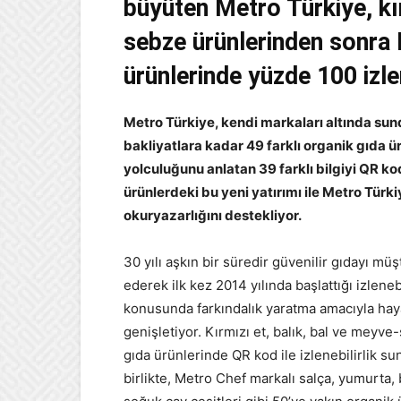
büyüten Metro Türkiye, kır
sebze ürünlerinden sonra
ürünlerinde yüzde 100 izlen
Metro Türkiye, kendi markaları altında s
bakliyatlara kadar 49 farklı organik gıda ü
yolculuğunu anlatan 39 farklı bilgiyi QR kod 
ürünlerdeki bu yeni yatırımı ile Metro Türki
okuryazarlığını destekliyor.
30 yılı aşkın bir süredir güvenilir gıdayı mü
ederek ilk kez 2014 yılında başlattığı izleneb
konusunda farkındalık yaratma amacıyla hay
genişletiyor. Kırmızı et, balık, bal ve mey
gıda ürünlerinde QR kod ile izlenebilirlik su
birlikte, Metro Chef markalı salça, yumurta,