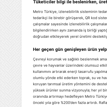
Tüketiciler bilgi ile beslenirken, ür
Metro Türkiye, izlenebilirlik sisteminin teda
tedarikçi ile birebir görüşerek, QR kod siste
çalışmalar sayesinde izlenebilirlik çalışmala
bilgilendirirken aynı zamanda iş birliği yaptı
doğrudan etkileyerek yerel üretimi destekliy
Her geçen gün genişleyen ürün yelpa
Çevreyi korumak ve sağlıklı beslenmek amacıy
çevre ve hayvanlar üzerindeki olumsuz etkil
kullanımını artırarak enerji tasarrufu yapılm
olumlu yönde etki ederken toprak, su ve hava
koruyan tarımsal üretim yöntemini de destekli
yüksek ürünler sunma vizyonuyla; her yıl bir
oranında artırmayı hedefleyen Metro Türkiye
önceki yıla göre %200’den fazla artırdı. Raf