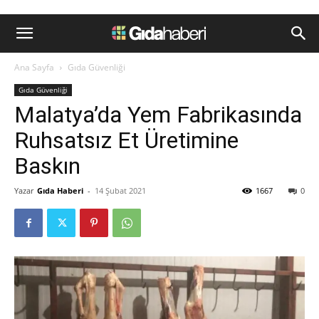
Ana Sayfa
Gıda Güvenliği
Gıda Güvenliği
Malatya’da Yem Fabrikasında
Ruhsatsız Et Üretimine
Baskın
Yazar
Gıda Haberi
-
14 Şubat 2021
1667
0