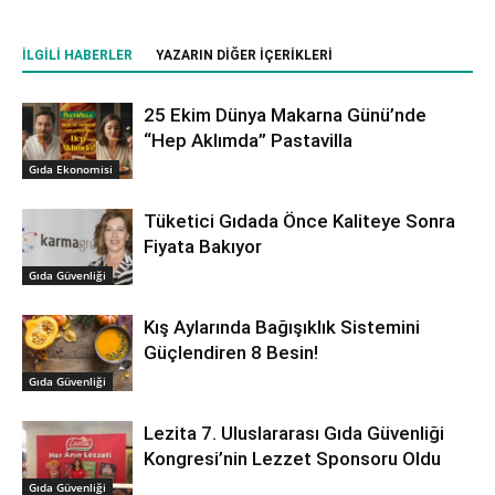
İLGILI HABERLER
YAZARIN DIĞER İÇERIKLERI
25 Ekim Dünya Makarna Günü’nde
“Hep Aklımda” Pastavilla
Gıda Ekonomisi
Tüketici Gıdada Önce Kaliteye Sonra
Fiyata Bakıyor
Gıda Güvenliği
Kış Aylarında Bağışıklık Sistemini
Güçlendiren 8 Besin!
Gıda Güvenliği
Lezita 7. Uluslararası Gıda Güvenliği
Kongresi’nin Lezzet Sponsoru Oldu
Gıda Güvenliği