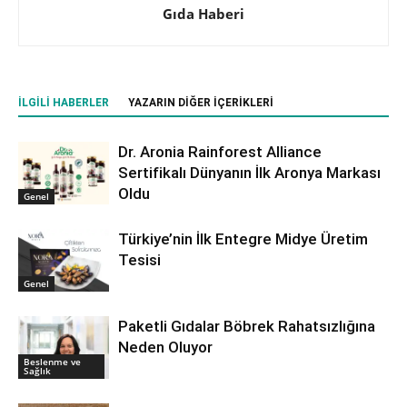
Gıda Haberi
İLGILI HABERLER
YAZARIN DIĞER İÇERIKLERI
Dr. Aronia Rainforest Alliance
Sertifikalı Dünyanın İlk Aronya Markası
Oldu
Genel
Türkiye’nin İlk Entegre Midye Üretim
Tesisi
Genel
Paketli Gıdalar Böbrek Rahatsızlığına
Neden Oluyor
Beslenme ve
Sağlık