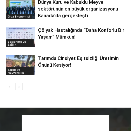
Dünya Kuru ve Kabuklu Meyve
sektörünün en büyük organizasyonu
Kanada’da gerçekleşti
Gıda Ekonomisi
Çölyak Hastalığında “Daha Konforlu Bir
Yaşam” Mümkün!
Beslenme ve
Sağlık
Tarımda Cinsiyet Eşitsizliği Üretimin
Önünü Kesiyor!
Tarım ve
Hayvancılık