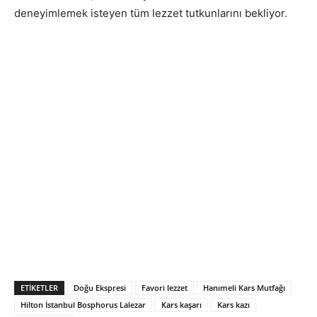
deneyimlemek isteyen tüm lezzet tutkunlarını bekliyor.
ETIKETLER
Doğu Ekspresi
Favori lezzet
Hanımeli Kars Mutfağı
Hilton İstanbul Bosphorus Lalezar
Kars kaşarı
Kars kazı