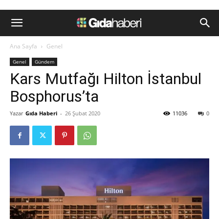
Ana Sayfa
Genel
Genel
Gündem
Kars Mutfağı Hilton İstanbul
Bosphorus’ta
Yazar
Gıda Haberi
-
26 Şubat 2020
11036
0