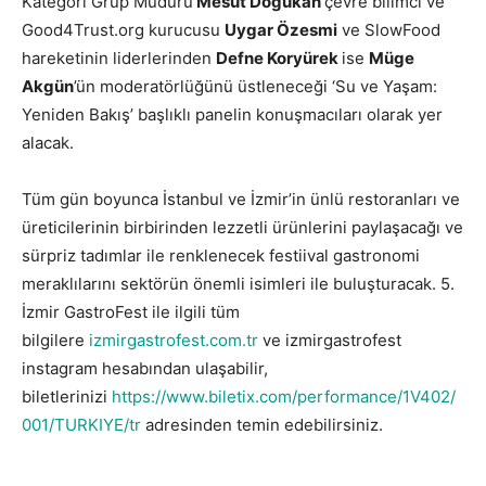
Kategori Grup Müdürü
Mesut Doğukan
çevre bilimci ve
Good4Trust.org kurucusu
Uygar Özesmi
ve SlowFood
hareketinin liderlerinden
Defne Koryürek
ise
Müge
Akgün
’ün moderatörlüğünü üstleneceği ‘Su ve Yaşam:
Yeniden Bakış’ başlıklı panelin konuşmacıları olarak yer
alacak.
Tüm gün boyunca İstanbul ve İzmir’in ünlü restoranları ve
üreticilerinin birbirinden lezzetli ürünlerini paylaşacağı ve
sürpriz tadımlar ile renklenecek festiival gastronomi
meraklılarını sektörün önemli isimleri ile buluşturacak. 5.
İzmir GastroFest ile ilgili tüm
bilgilere
izmirgastrofest.com.tr
ve izmirgastrofest
instagram hesabından ulaşabilir,
biletlerinizi
https://www.biletix.com/performance/1V402/
001/TURKIYE/tr
adresinden temin edebilirsiniz.