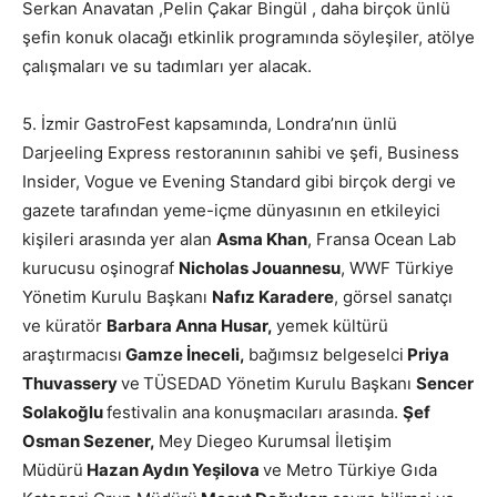
Serkan Anavatan ,Pelin Çakar Bingül , daha birçok ünlü
şefin konuk olacağı etkinlik programında söyleşiler, atölye
çalışmaları ve su tadımları yer alacak.
5. İzmir GastroFest kapsamında, Londra’nın ünlü
Darjeeling Express restoranının sahibi ve şefi, Business
Insider, Vogue ve Evening Standard gibi birçok dergi ve
gazete tarafından yeme-içme dünyasının en etkileyici
kişileri arasında yer alan
Asma Khan
, Fransa Ocean Lab
kurucusu oşinograf
Nicholas Jouannesu
, WWF Türkiye
Yönetim Kurulu Başkanı
Nafız Karadere
, görsel sanatçı
ve küratör
Barbara Anna Husar,
yemek kültürü
araştırmacısı
Gamze İneceli,
bağımsız belgeselci
Priya
Thuvassery
ve
TÜSEDAD Yönetim Kurulu Başkanı
Sencer
Solakoğlu
festivalin ana konuşmacıları arasında.
Şef
Osman Sezener,
Mey Diegeo Kurumsal İletişim
Müdürü
Hazan Aydın Yeşilova
ve Metro Türkiye Gıda