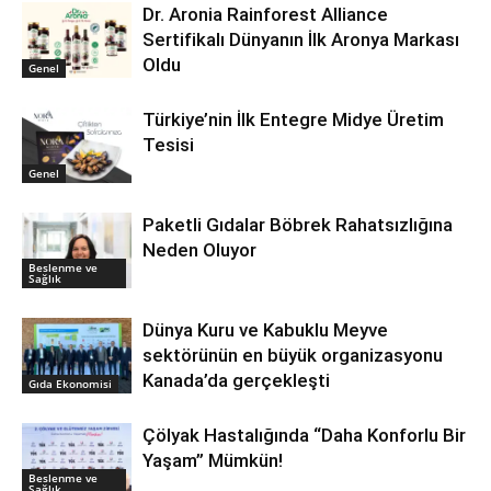
Dr. Aronia Rainforest Alliance
Sertifikalı Dünyanın İlk Aronya Markası
Oldu
Genel
Türkiye’nin İlk Entegre Midye Üretim
Tesisi
Genel
Paketli Gıdalar Böbrek Rahatsızlığına
Neden Oluyor
Beslenme ve
Sağlık
Dünya Kuru ve Kabuklu Meyve
sektörünün en büyük organizasyonu
Kanada’da gerçekleşti
Gıda Ekonomisi
Çölyak Hastalığında “Daha Konforlu Bir
Yaşam” Mümkün!
Beslenme ve
Sağlık