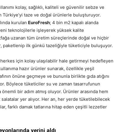
llanımı kolay, sağlıklı, kaliteli ve güvenilir sebze ve
 Türkiye’yi taze ve doğal ürünlerle buluşturuyor.
ılında kurulan
EuroFresh
; 4 bin m2 kapalı alanda
yeni teknolojilerle işleyerek yüksek kalite
tfağa uzanan tüm üretim süreçlerinde doğal ve hiçbir
 paketlenip ilk günkü tazeliğiyle tüketiciyle buluşuyor.
erkes için kolay ulaşılabilir hale getirmeyi hedefleyen
llanıma hazır ürünler sunarak, özellikle yeşil
afının önüne geçmeye ve bununla birlikte gıda atığını
r. Böylece tüketiciler su ve zaman tasarrufunun
a önemli bir adım atmış oluyor. Ürünler arasında hem
salatalar yer alıyor. Her an, her yerde tüketilebilecek
lar, farklı damak tatlarına hitap eden çeşitli lezzetler
yonlarında yerini aldı