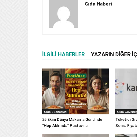
Gıda Haberi
İLGILI HABERLER
YAZARIN DIĞER İÇ
Gıda Ekonomisi
Gıda Güvenliğ
25 Ekim Dünya Makarna Günü’nde
Tüketici Gı
“Hep Aklımda” Pastavilla
Sonra Fiyat