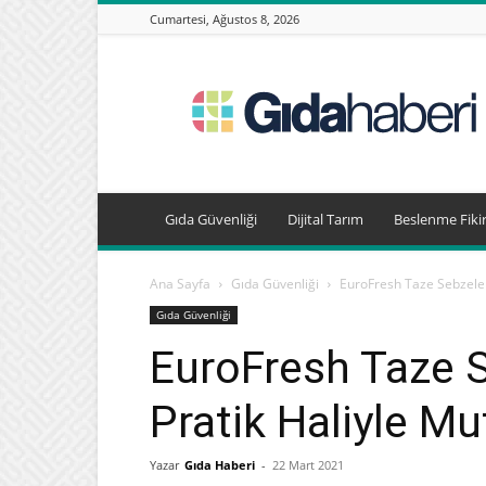
Cumartesi, Ağustos 8, 2026
Gıda
Haberleri,
Beslenme
Haberleri
Gıda Güvenliği
Dijital Tarım
Beslenme Fikir
Ana Sayfa
Gıda Güvenliği
EuroFresh Taze Sebzeler
Gıda Güvenliği
EuroFresh Taze S
Pratik Haliyle Mu
Yazar
Gıda Haberi
-
22 Mart 2021