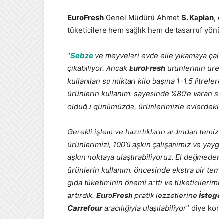
EuroFresh
Genel Müdürü Ahmet
S. Kaplan
,
tüketicilere hem sağlık hem de tasarruf yön
“
Sebze
ve meyveleri evde elle yıkamaya çalı
çıkabiliyor. Ancak
EuroFresh
ürünlerinin ür
kullanılan su miktarı kilo başına 1-1.5 litr
ürünlerin kullanımı sayesinde %80’e varan s
olduğu günümüzde, ürünlerimizle evlerdeki 
Gerekli işlem ve hazırlıkların ardından temi
ürünlerimizi, 100’ü aşkın çalışanımız ve yayg
aşkın noktaya ulaştırabiliyoruz. El değmed
ürünlerin kullanımı öncesinde ekstra bir tem
gıda tüketiminin önemi arttı ve tüketicileri
artırdık.
EuroFresh
pratik lezzetlerine
İsteg
Carrefour
aracılığıyla ulaşılabiliyor
” diye ko