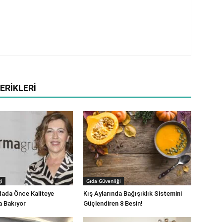
ERIKLERI
i
Gıda Güvenliği
dada Önce Kaliteye
Kış Aylarında Bağışıklık Sistemini
a Bakıyor
Güçlendiren 8 Besin!