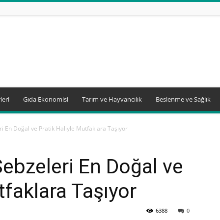
leri
Gıda Ekonomisi
Tarım ve Hayvancılık
Beslenme ve Sağlık
i En Doğal ve Pratik Haliyle Mutfaklara Taşıyor
ebzeleri En Doğal ve
tfaklara Taşıyor
6388
0