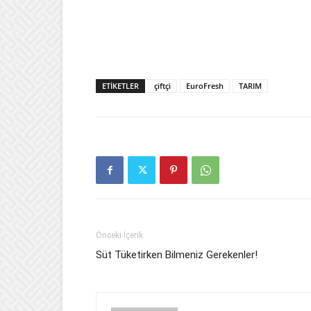
ETIKETLER
çiftçi
EuroFresh
TARIM
Önceki İçerik
Süt Tüketirken Bilmeniz Gerekenler!