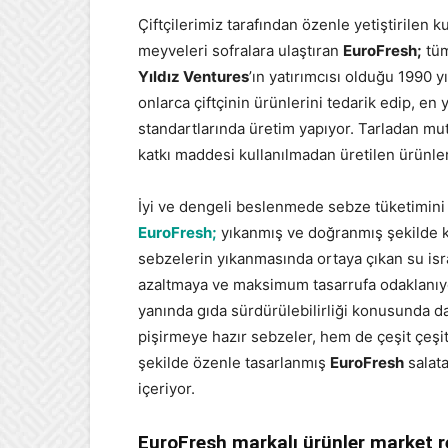
Çiftçilerimiz tarafından özenle yetiştirilen ku
meyveleri sofralara ulaştıran
EuroFresh;
tüm
Yıldız Ventures
’ın yatırımcısı olduğu 1990 y
onlarca çiftçinin ürünlerini tedarik edip, en 
standartlarında üretim yapıyor. Tarladan mu
katkı maddesi kullanılmadan üretilen ürünler,
İyi ve dengeli beslenmede sebze tüketimini h
EuroFresh;
yıkanmış ve doğranmış şekilde ku
sebzelerin yıkanmasında ortaya çıkan su isr
azaltmaya ve maksimum tasarrufa odaklanıyo
yanında gıda sürdürülebilirliği konusunda d
pişirmeye hazır sebzeler, hem de çeşit çeşit 
şekilde özenle tasarlanmış
EuroFresh
salata
içeriyor.
EuroFresh markalı ürünler market re