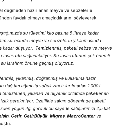
 el değmeden hazırlanan meyve ve sebzelerle
ünden faydalı olmayı amaçladıklarını söyleyerek,
ştığımızda su tüketimi kilo başına 5 litreye kadar
etim sürecinde meyve ve sebzelerin yıkanmasında
elere kadar düşüyor. Temizlenmiş, paketli sebze ve meyve
u tasarrufu sağlanabiliyor. Su tasarrufunun çok önemli
su israfının önüne geçmiş oluyoruz.
zlenmiş, yıkanmış, doğranmış ve kullanıma hazır
ın dağıtım ağımızla soğuk zincir kırılmadan 1.000’i
en temizlenen, yıkanan ve hijyenik ortamda paketlenen
izlik gerekmiyor. Özellikle salgın döneminde paketli
mizden yoğun ilgi gördük bu sayede satışlarımızı 2,5 kat
elsin
,
Getir
,
GetirBüyük
,
Migros
,
MacroCenter
ve
nuştu.