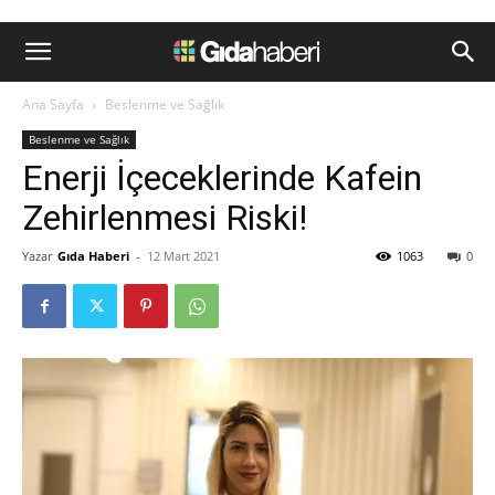
Ana Sayfa
Beslenme ve Sağlık
Beslenme ve Sağlık
Enerji İçeceklerinde Kafein
Zehirlenmesi Riski!
Yazar
Gıda Haberi
-
12 Mart 2021
1063
0