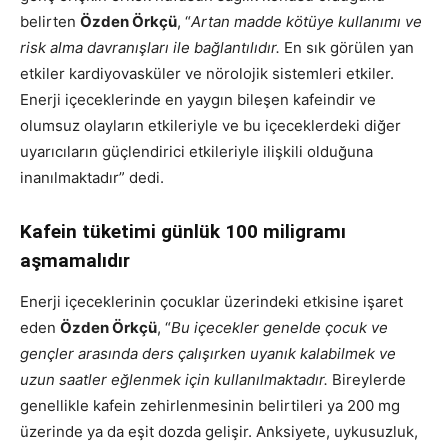
belirten
Özden Örkçü
, “
Artan madde kötüye kullanımı ve
risk alma davranışları ile bağlantılıdır.
En sık görülen yan
etkiler kardiyovasküler ve nörolojik sistemleri etkiler.
Enerji içeceklerinde en yaygın bileşen kafeindir ve
olumsuz olayların etkileriyle ve bu içeceklerdeki diğer
uyarıcıların güçlendirici etkileriyle ilişkili olduğuna
inanılmaktadır” dedi.
Kafein tüketimi günlük 100 miligramı
aşmamalıdır
Enerji içeceklerinin çocuklar üzerindeki etkisine işaret
eden
Özden Örkçü
, “
Bu içecekler genelde çocuk ve
gençler arasında ders çalışırken uyanık kalabilmek ve
uzun saatler eğlenmek için kullanılmaktadır.
Bireylerde
genellikle kafein zehirlenmesinin belirtileri ya 200 mg
üzerinde ya da eşit dozda gelişir. Anksiyete, uykusuzluk,