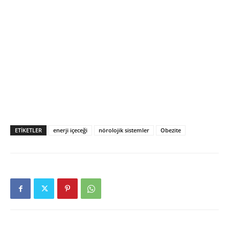
ETIKETLER
enerji içeceği
nörolojik sistemler
Obezite