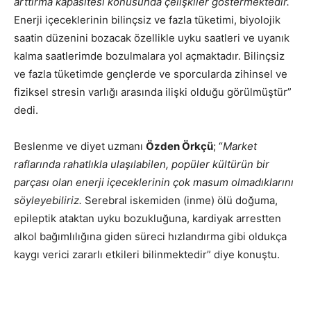
arttırma kapasitesi konusunda çelişkiler göstermektedir.
Enerji içeceklerinin bilinçsiz ve fazla tüketimi, biyolojik
saatin düzenini bozacak özellikle uyku saatleri ve uyanık
kalma saatlerimde bozulmalara yol açmaktadır. Bilinçsiz
ve fazla tüketimde gençlerde ve sporcularda zihinsel ve
fiziksel stresin varlığı arasında ilişki olduğu görülmüştür”
dedi.
Beslenme ve diyet uzmanı
Özden Örkçü
; “
Market
raflarında rahatlıkla ulaşılabilen, popüler kültürün bir
parçası olan enerji içeceklerinin çok masum olmadıklarını
söyleyebiliriz.
Serebral iskemiden (inme) ölü doğuma,
epileptik ataktan uyku bozukluğuna, kardiyak arrestten
alkol bağımlılığına giden süreci hızlandırma gibi oldukça
kaygı verici zararlı etkileri bilinmektedir” diye konuştu.