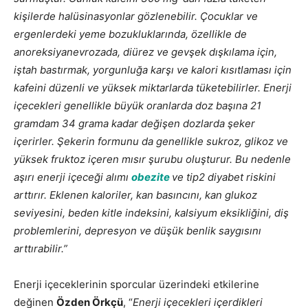
kişilerde halüsinasyonlar gözlenebilir. Çocuklar ve
ergenlerdeki yeme bozukluklarında, özellikle de
anoreksiyanevrozada, diürez ve gevşek dışkılama için,
iştah bastırmak, yorgunluğa karşı ve kalori kısıtlaması için
kafeini düzenli ve yüksek miktarlarda tüketebilirler. Enerji
içecekleri genellikle büyük oranlarda doz başına 21
gramdam 34 grama kadar değişen dozlarda şeker
içerirler. Şekerin formunu da genellikle sukroz, glikoz ve
yüksek fruktoz içeren mısır şurubu oluşturur. Bu nedenle
aşırı enerji içeceği alımı
obezite
ve tip2 diyabet riskini
arttırır. Eklenen kaloriler, kan basıncını, kan glukoz
seviyesini, beden kitle indeksini, kalsiyum eksikliğini, diş
problemlerini, depresyon ve düşük benlik saygısını
arttırabilir.”
Enerji içeceklerinin sporcular üzerindeki etkilerine
değinen
Özden Örkçü
, “
Enerji içecekleri içerdikleri