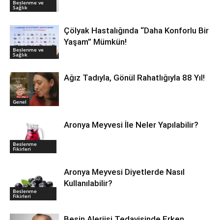
Beslenme ve
Sağlık
Çölyak Hastalığında “Daha Konforlu Bir
Yaşam” Mümkün!
Beslenme ve
Sağlık
Ağız Tadıyla, Gönül Rahatlığıyla 88 Yıl!
Genel
Aronya Meyvesi İle Neler Yapılabilir?
Beslenme
Fikirleri
Aronya Meyvesi Diyetlerde Nasıl
Kullanılabilir?
Beslenme
Fikirleri
Besin Alerjisi Tedavisinde Erken