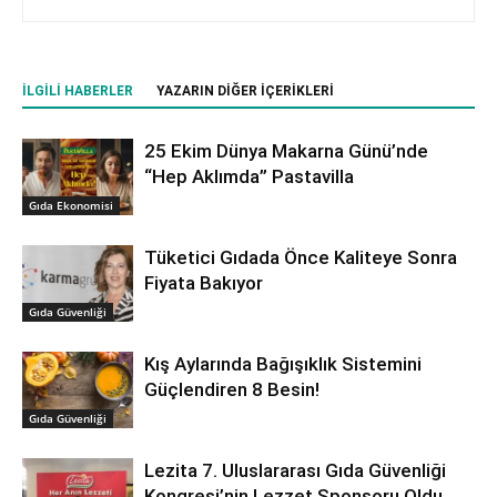
İLGILI HABERLER
YAZARIN DIĞER İÇERIKLERI
25 Ekim Dünya Makarna Günü’nde
“Hep Aklımda” Pastavilla
Gıda Ekonomisi
Tüketici Gıdada Önce Kaliteye Sonra
Fiyata Bakıyor
Gıda Güvenliği
Kış Aylarında Bağışıklık Sistemini
Güçlendiren 8 Besin!
Gıda Güvenliği
Lezita 7. Uluslararası Gıda Güvenliği
Kongresi’nin Lezzet Sponsoru Oldu