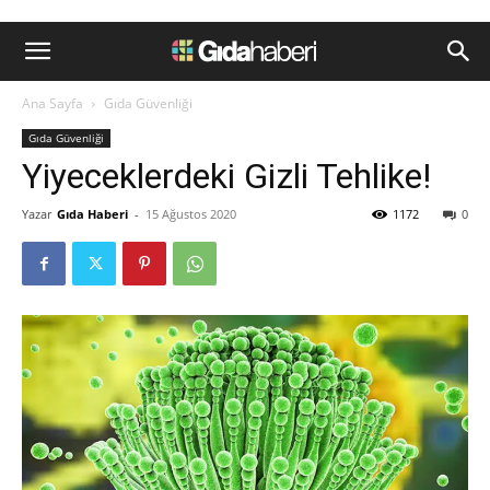
Ana Sayfa
Gıda Güvenliği
Gıda Güvenliği
Yiyeceklerdeki Gizli Tehlike!
Yazar
Gıda Haberi
-
15 Ağustos 2020
1172
0