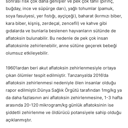
sonrası risk çok daha genişler ve pek çok tahıl (pirinç,
buğday, ince ve süpürge darı), yağlı tohumlar (pamuk,
soya fasulyesi, yer fıstığı, ayçiçeği), baharat (kırmızı biber,
kara biber, kişniş, zerdeçal, zencefil) ve kahve gibi
gıdalarda ve bunlarla beslenen hayvanların sütünde de
aflatoksin bulunabilir. Bu nedenle de pek çok insan
aflatoksinle zehirlenebilir, anne sütüne geçerek bebeği
olumsuz etkileyebilir.
1960’lardan beri akut aflatoksin zehirlenmesiyle ortaya
çıkan ölümler tespit edilmiştir. Tanzanya’da 2016’da
aflatoksin zehirlenmesi nedeniyle ölen insanlar olduğu
rapor edilmiştir.Dünya Sağlık Örgütü tarafından 1mg/kg ya
da daha fazlasının ani aflatoksin zehirlenmesine, 1-3 hafta
arasında 20-120 mikrogram/kg günlük aflatoksinin ise
şiddetli zehirlenme ve öldürücü potansiyele sahip olduğu
açıklanmıştır.