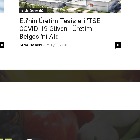
Gıda Güvenliği
Eti’nin Üretim Tesisleri ‘TSE
COVID-19 Güvenli Üretim
ı
Belgesi’ni Aldı
Gıda Haberi
-
25 Eylül 2020
0
0