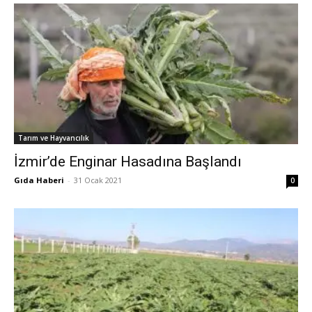
Tarım ve Hayvancılık
İzmir’de Enginar Hasadına Başlandı
Gıda Haberi
-
31 Ocak 2021
0