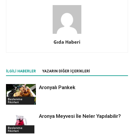
Gıda Haberi
İLGILI HABERLER
YAZARIN DIĞER İÇERIKLERI
Aronyalı Pankek
Beslenme
Fikirleri
Aronya Meyvesi İle Neler Yapılabilir?
Beslenme
Fikirleri