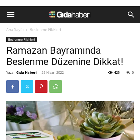
Ana Sayfa
Beslenme Fikirleri
Beslenme Fikirleri
Ramazan Bayramında
Beslenme Düzenine Dikkat!
Yazar
Gıda Haberi
-
29 Nisan 2022
425
0