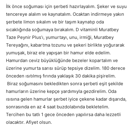
İlk önce soğuması için şerbeti hazırlayalım. Şeker ve suyu
tencereye alalım ve kaynatalım. Ocaktan indirmeye yakın
şerbete limon sıkalım ve bir taşım kaynatıp oda
sıcaklığında soğumaya bırakalım. D vitaminli Muratbey
Taze Peynir Plus’ı, yumurtayı, unu, irmiği, Muratbey
Tereyağını, kabartma tozunu ve şekeri birlikte yoğurarak
yumuşak, biraz ele yapışan bir hamur elde edelim.
Hamurdan ceviz büyüklüğünde bezeler kopartalım ve
üzerine yumurta sarısı sürüp tepsiye dizelim. 180 derece
önceden ısıtılmış fırında yaklaşık 30 dakika pişirelim.
Biraz soğumasını bekledikten sonra şerbeti eşit şekilde
hamurların üzerine kepçe yardımıyla gezdirelim. Oda
ısısına gelen hamurlar şerbet iyice çekene kadar dışarıda,
sonrasında en az 4 saat buzdolabında bekletelim.
Tercihen bu tatlı 1 gece önceden yapılırsa daha lezzetli
olacaktır. Afiyet olsun.