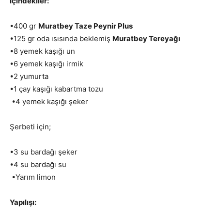
İçindekiler:
•400 gr
Muratbey Taze Peynir Plus
•125 gr oda ısısında beklemiş
Muratbey Tereyağı
•8 yemek kaşığı un
•6 yemek kaşığı irmik
•2 yumurta
•1 çay kaşığı kabartma tozu
•4 yemek kaşığı şeker
Şerbeti için;
•3 su bardağı şeker
•4 su bardağı su
•Yarım limon
Yapılışı: