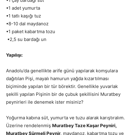
•1 çay bardağı süt
•1 adet yumurta
•1 tatlı kaşığı tuz
•8-10 dal maydanoz
•1 paket kabartma tozu
•2,5 su bardağı un
Yapılışı:
Anadolu’da genellikte arife günü yapılarak komşulara
dağıtılan Pişi, mayalı hamurun yağda kızartılması
biçiminde yapılan bir tür börektir. Genellikle yuvarlak
şekilli yapılan Pişinin bir de çubuk şekillisini Muratbey
peynirleri ile denemek ister misiniz?
Yoğurma kabına süt, yumurta ve tuzu alarak karıştıralım.
Üzerine rendelenmiş
Muratbey Taze Kaşar Peyniri,
Muratbey Sürmeli Peynir,
maydanoz, kabartma tozu ve